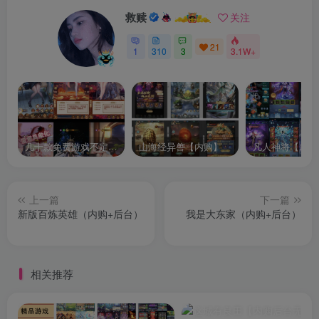
救赎
关注
21
1
310
3
3.1W+
几十款免费游戏不定时更新自行测试
山海经异兽【内购】
凡人神将【内购
上一篇
下一篇
新版百炼英雄（内购+后台）
我是大东家（内购+后台）
相关推荐