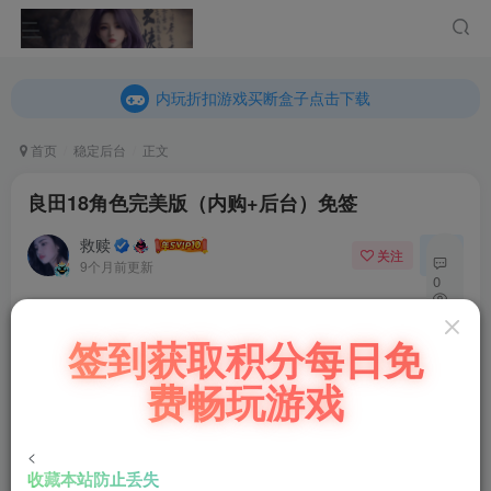
内玩折扣游戏买断盒子点击下载
乐疯玩GM折扣游戏买断盒子点击下载
内玩折扣游戏买断盒子点击下载
首页
稳定后台
正文
良田18角色完美版（内购+后台）免签
救赎
关注
私信
9个月前更新
0
67
充值福利联系站长.充值福利注意注册新账号
签到获取积分每日免
10
后台激活码联系客服购买
费畅玩游戏
游戏地址
：
https://www.kdocs.cn/l/cgJQAl3DN4vi
9/15号更新戎车装束皮肤：凤鸣旭曙、月下青丘、一骑红
<
收藏本站防止丢失
尘、缘蕴五行、神驹赤兔、金鳞破浪等等很多皮肤，自行体