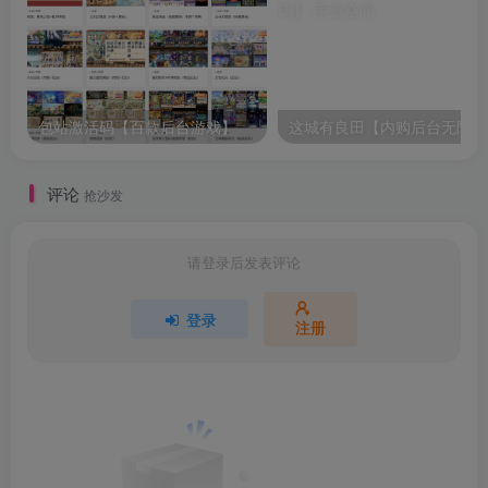
包站激活码【百款后台游戏】
这
评论
抢沙发
请登录后发表评论
登录
注册