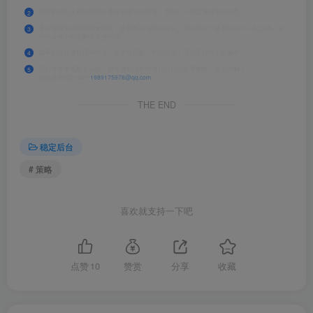
不得私自将上述内容用于商业或者非法用途，否则，一切后果请用户自负。
2
本站资源来自网络收集整理，版权争议与本站无关。您必须在下载后的24个小时之内，从
3
您的设备中彻底删除上述内容。
如果您喜欢该程序和内容，请支持正版，购买注册，得到更好的正版服务。
4
我们非常重视版权问题，如有侵权请邮件与我们联系处理删除。敬请谅解！
5
侵权请致信E-mail:
1989175978@qq.com
THE END
稳定后台
# 策略
喜欢就支持一下吧
点赞
10
赞赏
分享
收藏