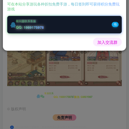
可在本站分享游玩各种折扣免费手游，每日签到即可获得积分免费玩
验
游戏
有问题联系客服
QQ: 1989175978
加入交流群
客服联系
|
QQ: 1989175978
微信: GMSY997
©
版权声明
免责声明
本站提供的一切软件、教程和内容信息仅限于学习和研究目的。
1