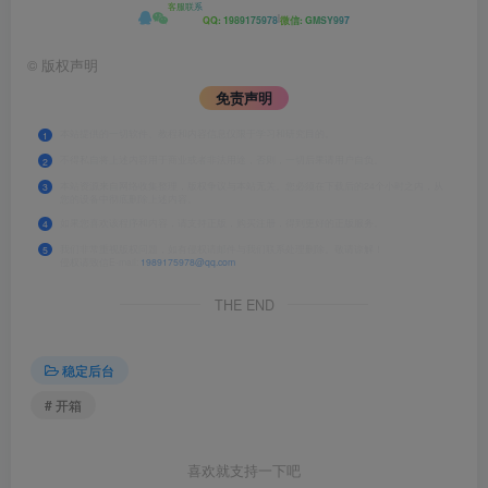
客服联系
|
QQ: 1989175978
微信: GMSY997
©
版权声明
免责声明
本站提供的一切软件、教程和内容信息仅限于学习和研究目的。
1
不得私自将上述内容用于商业或者非法用途，否则，一切后果请用户自负。
2
本站资源来自网络收集整理，版权争议与本站无关。您必须在下载后的24个小时之内，从
3
您的设备中彻底删除上述内容。
如果您喜欢该程序和内容，请支持正版，购买注册，得到更好的正版服务。
4
我们非常重视版权问题，如有侵权请邮件与我们联系处理删除。敬请谅解！
5
侵权请致信E-mail:
1989175978@qq.com
THE END
稳定后台
# 开箱
喜欢就支持一下吧