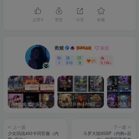
点赞
8
赞赏
分享
收藏
救赎
关注
21
1
310
3
3.1W+
几十款免费游戏不定时更新自行测试
山海经异兽【内购】
凡人神将【内购
上一篇
下一篇
少女回战493卡同官服（内
斗罗大陆9SSP（内购+后