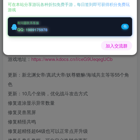
可在本站分享游玩各种折扣免费手游，每日签到即可获得积分免费玩
游戏
您当前未登录！建议登陆后购买，可保存购买订单
有问题联系客服
微信客服GMSY997
QQ: 1989175978
充值福利联系站长.充值福利注意注册新账号
加入交流群
后台激活码联系客服购买
游戏地址：
https://www.kdocs.cn/l/ceG9UeqegUCb
更新：新北渊女帝/真武大帝/妖尊貔貅/海域共主等等55个角
色
更新：10几个坐骑，优化战斗攻击方式
修复道涂显示异常数量
修复灵兽黑屏
修复精怪共鸣
修复超精怪超64级也可以正常点开升级