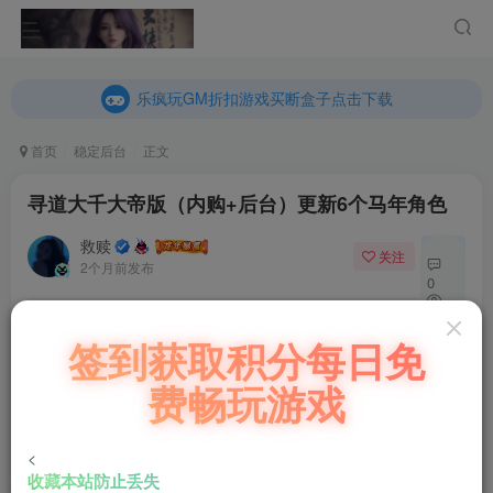
乐疯玩GM折扣游戏买断盒子点击下载
内玩折扣游戏买断盒子点击下载
乐疯玩GM折扣游戏买断盒子点击下载
内玩折扣游戏买断盒子点击下载
首页
稳定后台
正文
寻道大千大帝版（内购+后台）更新6个马年角色
救赎
关注
私信
2个月前发布
0
123
付费阅读
签到获取积分每日免
8
寻道大千大帝版（内购+后台）更新6个马年角色
费畅玩游戏
此内容为付费阅读，请付费后查看
100
￥
<
收藏本站防止丢失
立即购买