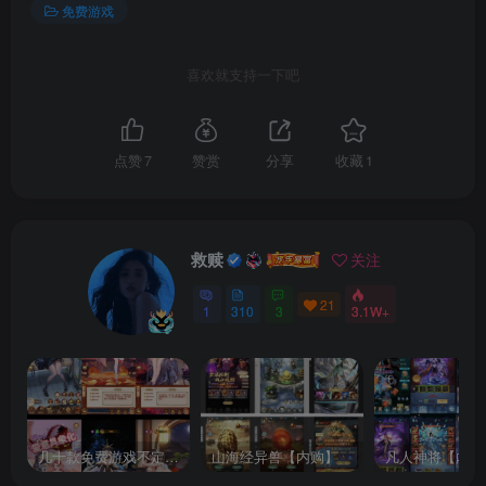
免费游戏
喜欢就支持一下吧
点赞
7
赞赏
分享
收藏
1
救赎
关注
21
1
310
3
3.1W+
几十款免费游戏不定时更新自行测试
山海经异兽【内购】
凡人神将【内购