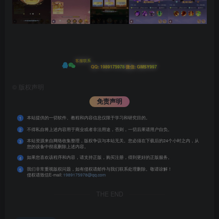
客服联系
|
QQ: 1989175978
微信: GMSY997
©
版权声明
免责声明
本站提供的一切软件、教程和内容信息仅限于学习和研究目的。
1
不得私自将上述内容用于商业或者非法用途，否则，一切后果请用户自负。
2
本站资源来自网络收集整理，版权争议与本站无关。您必须在下载后的24个小时之内，从
3
您的设备中彻底删除上述内容。
如果您喜欢该程序和内容，请支持正版，购买注册，得到更好的正版服务。
4
我们非常重视版权问题，如有侵权请邮件与我们联系处理删除。敬请谅解！
5
侵权请致信E-mail:
1989175978@qq.com
THE END