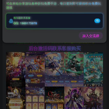
可在本站分享游玩各种折扣免费手游，每日签到即可获得积分免费玩
1
1
钻石会员
至尊会员
游戏
登录购买
有问题联系客服
QQ: 1989175978
微信客服GMSY997
加入交流群
充值福利联系站长.充值福利注意注册新账号
后台激活码联系客服购买