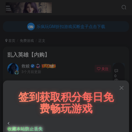
乐疯玩GM折扣游戏买断盒子点击下载
内玩折扣游戏买断盒子点击下载
乐疯玩GM折扣游戏买断盒子点击下载
内玩折扣游戏买断盒子点击下载
首页
免费游戏
正文
乱入英雄【内购】
救赎
关注
私信
3个月前更新
0
493
付费阅读
签到获取积分每日免
已售 47
7
乱入英雄【内购】
费畅玩游戏
此内容为付费阅读，请付费后查看
20
<
积分
收藏本站防止丢失