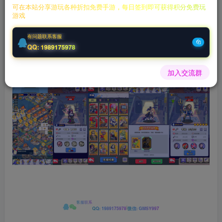
下载 ：
https://pan.quark.cn/s/338756b4a
0f5
可在本站分享游玩各种折扣免费手游，每日签到即可获得积分免费玩
游戏
有问题联系客服
QQ: 1989175978
加入交流群
客服联系
|
QQ: 1989175978
微信: GMSY997