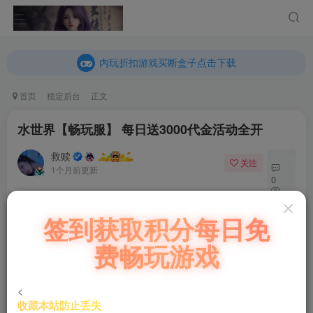
内玩折扣游戏买断盒子点击下载
乐疯玩GM折扣游戏买断盒子点击下载
内玩折扣游戏买断盒子点击下载
首页
稳定后台
正文
水世界【畅玩服】 每日送3000代金活动全开
救赎
关注
私信
1个月前更新
0
157
充值福利联系站长.充值福利注意注册新账号
签到获取积分每日免
11
后台激活码联系客服购买
费畅玩游戏
水世界畅玩服6赛季
耐玩服上线送10万代金每日1千 活动全开
<
网页玩
http://36.140.137.146:81/
收藏本站防止丢失