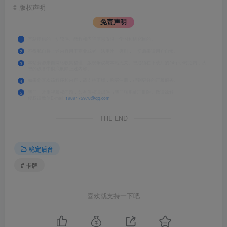
©
版权声明
免责声明
本站提供的一切软件、教程和内容信息仅限于学习和研究目的。
1
不得私自将上述内容用于商业或者非法用途，否则，一切后果请用户自负。
2
本站资源来自网络收集整理，版权争议与本站无关。您必须在下载后的24个小时之内，从
3
您的设备中彻底删除上述内容。
如果您喜欢该程序和内容，请支持正版，购买注册，得到更好的正版服务。
4
我们非常重视版权问题，如有侵权请邮件与我们联系处理删除。敬请谅解！
5
侵权请致信E-mail:
1989175978@qq.com
THE END
稳定后台
# 卡牌
喜欢就支持一下吧