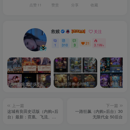
点赞
11
赞赏
分享
收藏
救赎
关注
21
1
310
3
3.1W+
几十款免费游戏不定时更新自行测试
山海经异兽【内购】
凡人神将【内购
上一篇
下一篇
这城有良田史话版（内购+后
一路狂飙（内购+后台）30
台）最新：霓凰、飞流、新
无限代金 50后台
装扮等等