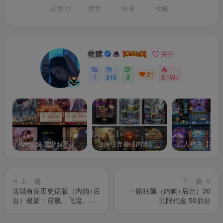
点赞
11
赞赏
分享
收藏
救赎
关注
21
1
310
3
3.1W+
几十款免费游戏不定时更新自行测试
山海经异兽【内购】
凡人神将【内购
上一篇
下一篇
这城有良田史话版（内购+后
一路狂飙（内购+后台）30
台）最新：霓凰、飞流、新
无限代金 50后台
装扮等等