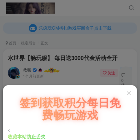
乐疯玩GM折扣游戏买断盒子点击下载
内玩折扣游戏买断盒子点击下载
乐疯玩GM折扣游戏买断盒子点击下载
内玩折扣游戏买断盒子点击下载
首页
稳定后台
正文
水世界【畅玩服】 每日送3000代金活动全开
救赎
关注
私信
1个月前更新
0
156
充值福利联系站长.充值福利注意注册新账号
签到获取积分每日免
11
后台激活码联系客服购买
费畅玩游戏
水世界畅玩服6赛季
耐玩服上线送10万代金每日1千 活动全开
<
网页玩
http://36.140.137.146:81/
收藏本站防止丢失