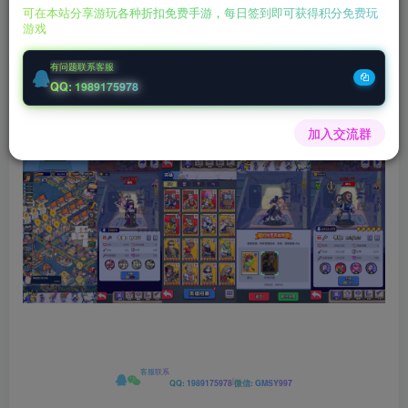
下载 ：
https://pan.quark.cn/s/338756b4a
0f5
可在本站分享游玩各种折扣免费手游，每日签到即可获得积分免费玩
游戏
有问题联系客服
QQ: 1989175978
加入交流群
客服联系
|
QQ: 1989175978
微信: GMSY997