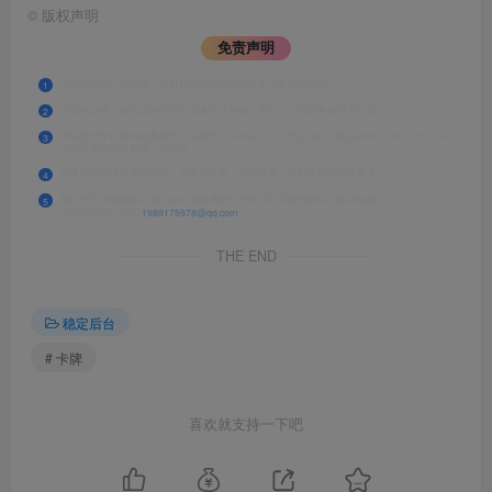
©
版权声明
免责声明
本站提供的一切软件、教程和内容信息仅限于学习和研究目的。
1
不得私自将上述内容用于商业或者非法用途，否则，一切后果请用户自负。
2
本站资源来自网络收集整理，版权争议与本站无关。您必须在下载后的24个小时之内，从
3
您的设备中彻底删除上述内容。
如果您喜欢该程序和内容，请支持正版，购买注册，得到更好的正版服务。
4
我们非常重视版权问题，如有侵权请邮件与我们联系处理删除。敬请谅解！
5
侵权请致信E-mail:
1989175978@qq.com
THE END
稳定后台
# 卡牌
喜欢就支持一下吧