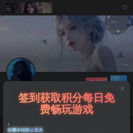
3.1W+
3078
21
关注
私信
签到获取积分每日免
救赎
乐疯玩GM折扣游戏买断盒子点击下载
费畅玩游戏
12枚徽章
福建
管理员
超级版主
内玩折扣游戏买断盒子点击下载
GM
乐疯玩GM折扣游戏买断盒子点击下载
<
内玩折扣游戏买断盒子点击下载
收藏本站防止丢失