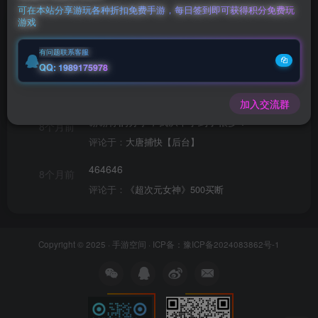
可在本站分享游玩各种折扣免费手游，每日签到即可获得积分免费玩
游戏
文章
310
商品
1
收藏
4
评论
3
版块
1
帖子
1
粉
有问题联系客服
QQ: 1989175978
谢谢你的分享，我从中学到了很多！
8个月前
评论于：
零之战线-内购
加入交流群
谢谢你的分享，我从中学到了很多！
8个月前
评论于：
大唐捕快【后台】
464646
8个月前
评论于：
《超次元女神》500买断
Copyright © 2025 ·
手游空间
· ICP备：
豫ICP备2024083862号-1