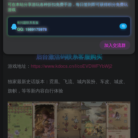
可在本站分享游玩各种折扣免费手游，每日签到即可获得积分免费玩
立即购买
游戏
您当前未登录！建议登陆后购买，可保存购买订单
有问题联系客服
QQ: 1989175978
微信客服GMSY997
加入交流群
充值福利联系站长.充值福利注意注册新账号
后台激活码联系客服购买
游戏地址：
https://www.kdocs.cn/l/coEVDWFYbWj2
独家最新史话版本：霓凰、飞流、城内装扮、车皮、城皮、
旗帜，等等新内容自行体验