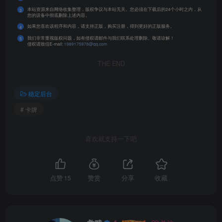
本站资源来自网络收集整理，版权争议与本站无关。您必须在下载后的24个小时之内，从
3
您的设备中彻底删除上述内容。
如果您喜欢该程序和内容，请支持正版，购买注册，得到更好的正版服务。
4
我们非常重视版权问题，如有侵权请邮件与我们联系处理删除。敬请谅解！
5
侵权请致信E-mail:
1989175978@qq.com
THE END
稳定后台
# 卡牌
喜欢就支持一下吧
点赞
15
赞赏
分享
收藏