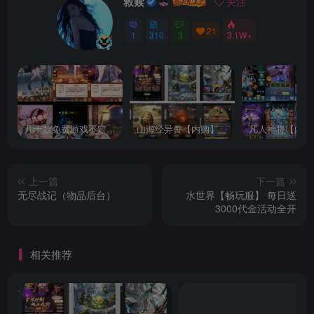
救赎
关注
21
1
310
3
3.1W+
几十款免费游戏不定时更新自行测试
山海经异兽【内购】
凡人神将【内购
上一篇
下一篇
无尽战记（物品后台）
水世界【畅玩服】 每日送
3000代金活动全开
相关推荐