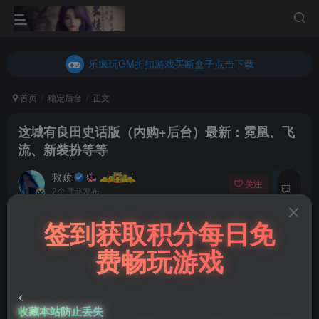
乐疯玩GM折扣游戏买断盒子点击下载
内玩折扣游戏买断盒子点击下载
乐疯玩GM折扣游戏买断盒子点击下载
内玩折扣游戏买断盒子点击下载
首页
稳定后台
正文
这城有良田史话版（内购+后台）最新：霓凰、飞
流、新装扮等等
救赎
关注
私信
2个月前发布
0
签到获取积分每日免
70
付费阅读
15
费畅玩游戏
这城有良田史话版（内购+后台）最新：霓凰、飞流、新装扮等等
此内容为付费阅读，请付费后查看
400
<
￥
收藏本站防止丢失