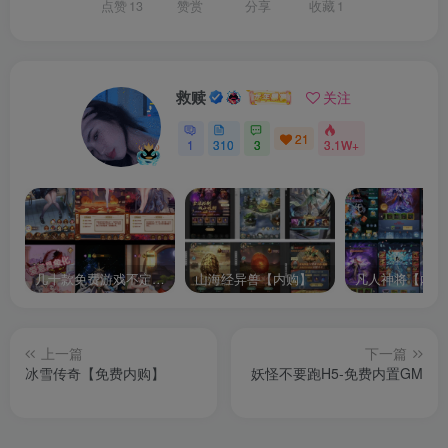
点赞
13
赞赏
分享
收藏
1
救赎
关注
21
1
310
3
3.1W+
几十款免费游戏不定时更新自行测试
山海经异兽【内购】
凡人神将【内购
上一篇
下一篇
冰雪传奇【免费内购】
妖怪不要跑H5-免费内置GM