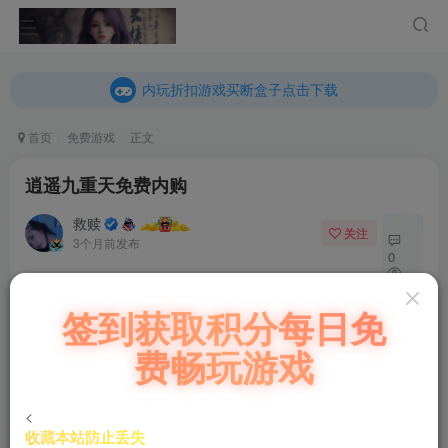
内玩折扣游戏买断盒子点击下载
乐疯玩GM折扣游戏买断盒子点击下载
内玩折扣游戏买断盒子点击下载
首页
免费游戏
正文
逍遥九重天免费内购
救赎
关注
私信
3个月前发布
0
515
免费资源
签到获取积分每日免
13
逍遥九重天免费内购
费畅玩游戏
此内容为免费资源，请登录后查看
登录查看
<
收藏本站防止丢失
微信客服GMSY997