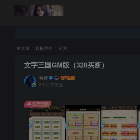
返回首页
论坛首页
首页
官服买断
正文
文字三国GM版（328买断）
救赎
8个月前更新
免费资源