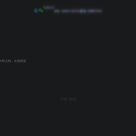
客服联系
|
QQ: 1989175978
微信: GMSY997
小时之内，从您的设
THE END