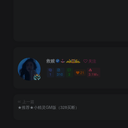
救赎
关注
21
1
310
3
3.1W+
上一篇
★推荐★小精灵GM版（328买断）