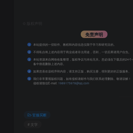
©
版权声明
免责声明
本站提供的一切软件、教程和内容信息仅限于学习和研究目的。
1
不得私自将上述内容用于商业或者非法用途，否则，一切后果请用户自负。
2
本站资源来自网络收集整理，版权争议与本站无关。您必须在下载后的24个
3
备中彻底删除上述内容。
如果您喜欢该程序和内容，请支持正版，购买注册，得到更好的正版服务。
4
我们非常重视版权问题，如有侵权请邮件与我们联系处理删除。敬请谅解！
5
侵权请致信E-mail:
1989175978@qq.com
官服买断
# 文字