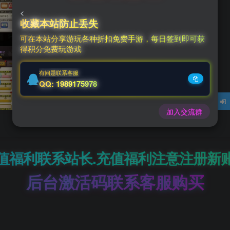
<
收藏本站防止丢失
0
可在本站分享游玩各种折扣免费手游，每日签到即可获
得积分免费玩游戏
￥
有问题联系客服
QQ: 1989175978
加入交流群
值福利联系站长.充值福利注意注册新
后台激活码联系客服购买