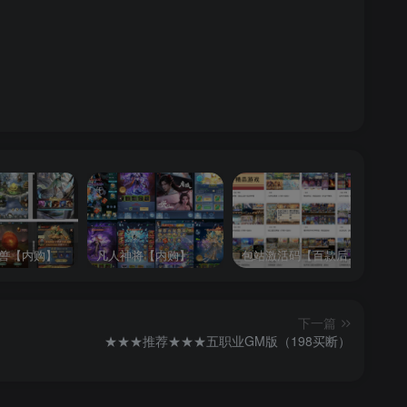
兽【内购】
凡人神将【内购】
包站激活码【百款后台游戏】
逍
下一篇
★★★推荐★★★五职业GM版（198买断）