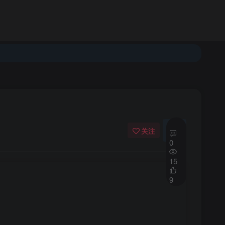
登录
注册
发布
开通会员
关注
私信
0
15
9