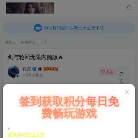
内玩折扣游戏买断盒子点击下载
乐疯玩GM折扣游戏买断盒子点击下载
内玩折扣游戏买断盒子点击下载
首页
免费游戏
正文
剑与轮回无限内购版🔥
救赎
关注
私信
9个月前更新
0
231
免费资源
签到获取积分每日免
10
剑与轮回无限内购版🔥
费畅玩游戏
此内容为免费资源，请登录后查看
登录查看
<
收藏本站防止丢失
微信客服GMSY997