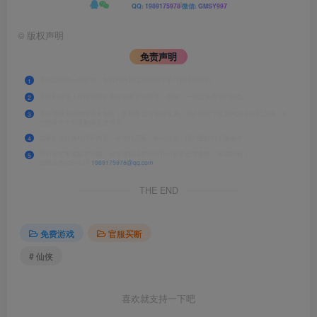
|
QQ: 1989175978
微信: GMSY997
©
版权声明
免责声明
本站提供的一切软件、教程和内容信息仅限于学习和研究目的。
1
不得私自将上述内容用于商业或者非法用途，否则，一切后果请用户自负。
2
本站资源来自网络收集整理，版权争议与本站无关。您必须在下载后的24个小时之内，从
3
您的设备中彻底删除上述内容。
如果您喜欢该程序和内容，请支持正版，购买注册，得到更好的正版服务。
4
我们非常重视版权问题，如有侵权请邮件与我们联系处理删除。敬请谅解！
5
侵权请致信E-mail:
1989175978@qq.com
THE END
免费游戏
官服买断
# 仙侠
喜欢就支持一下吧