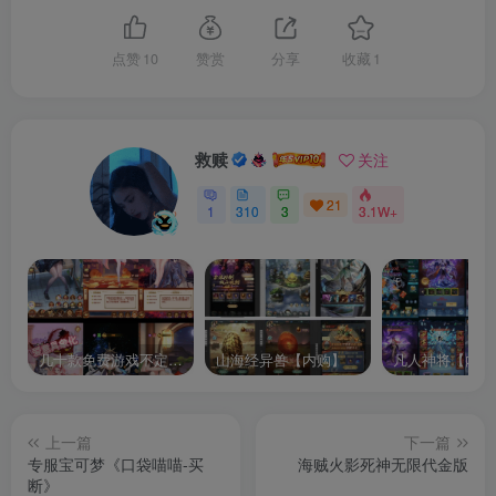
点赞
10
赞赏
分享
收藏
1
救赎
关注
21
1
310
3
3.1W+
几十款免费游戏不定时更新自行测试
山海经异兽【内购】
凡人神将【内购
上一篇
下一篇
专服宝可梦《口袋喵喵-买
海贼火影死神无限代金版
断》