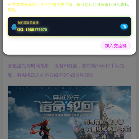
可在本站分享游玩各种折扣免费手游，每日签到即可获得积分免费玩
游戏
充值福利联系站长.充值福利注意注册新账号
后台激活码联系客服购买
有问题联系客服
QQ: 1989175978
剑与轮回无限内购版🔥
所有充值永久免单不花一分钱
加入交流群
AI机器助手自动挂机充值除了星钻，其他礼包全部免单
充值星钻有时间限制，没有AI机器，要每隔15分钟手动领
取，有AI机器人在不在线每8分都自动领取