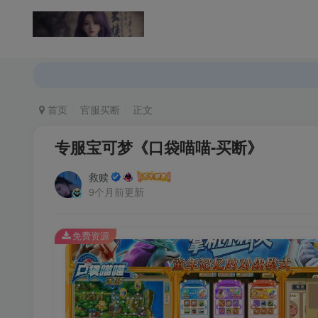
返回首页
论坛首页
首页
官服买断
正文
专服宝可梦《口袋喵喵-买断》
救赎
9个月前更新
免费资源