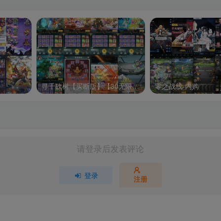
寻千砍树【买断版】【30无限代金】
零之战线-内购
请登录后发表评论
登录
注册