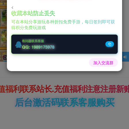
<
收藏本站防止丢失
0
可在本站分享游玩各种折扣免费手游，每日签到即可获
得积分免费玩游戏
￥
有问题联系客服
QQ: 1989175978
加入交流群
值福利联系站长.充值福利注意注册新
后台激活码联系客服购买