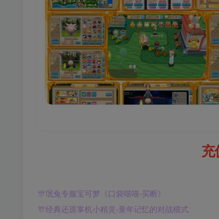
充
🎊氓兔专服宝可梦《口袋喵喵-买断》
🎊经典还原掌机小精灵-童年记忆的对战模式