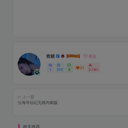
救赎
关注
21
1
310
3
3.1W+
上一篇
云海寻仙记无限内购版
相关推荐