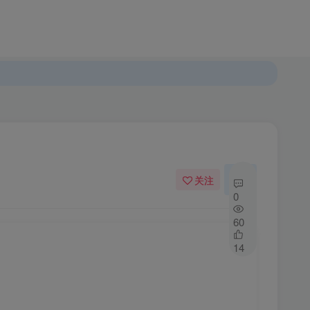
登录
注册
发布
开通会员
关注
私信
0
60
14