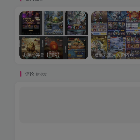
山海经异兽【内购】
逍遥九重天免费内购
评论
抢沙发