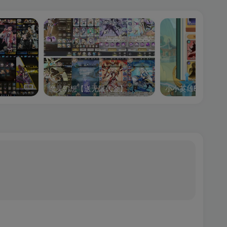
魔灵幻想【送无限代金】
小小英雄BT版