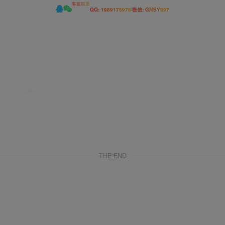
客服联系
|
QQ: 1989175978
微信: GMSY997
小时之内，从您的设
THE END