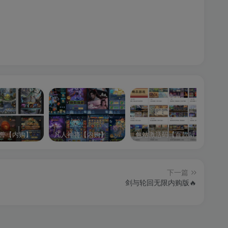
兽【内购】
凡人神将【内购】
包站激活码【百款后台游戏】
逍
下一篇
剑与轮回无限内购版🔥