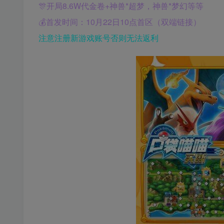
🎊开局8.6W代金卷+神兽*超梦，神兽*梦幻等等
💰首发时间：10月22日10点首区（双端链接）
注意注册新游戏账号否则无法返利