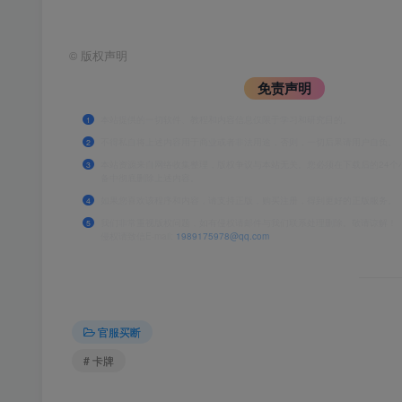
©
版权声明
免责声明
本站提供的一切软件、教程和内容信息仅限于学习和研究目的。
1
不得私自将上述内容用于商业或者非法用途，否则，一切后果请用户自负。
2
本站资源来自网络收集整理，版权争议与本站无关。您必须在下载后的24个
3
备中彻底删除上述内容。
如果您喜欢该程序和内容，请支持正版，购买注册，得到更好的正版服务。
4
我们非常重视版权问题，如有侵权请邮件与我们联系处理删除。敬请谅解！
5
侵权请致信E-mail:
1989175978@qq.com
官服买断
# 卡牌