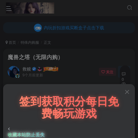
内玩折扣游戏买断盒子点击下载
乐疯玩GM折扣游戏买断盒子点击下载
内玩折扣游戏买断盒子点击下载
首页
特殊内购服
正文
魔兽之塔（无限内购）
救赎
关注
私信
9个月前更新
0
41
付费阅读
签到获取积分每日免
10
魔兽之塔（无限内购）
费畅玩游戏
此内容为付费阅读，请付费后查看
50
￥
<
收藏本站防止丢失
38
30