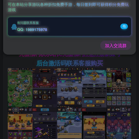
钻石会员
￥
至尊会员
￥
可在本站分享游玩各种折扣免费手游，每日签到即可获得积分免费玩
游戏
立即购买
有问题联系客服
您当前未登录！建议登陆后购买，可保存购买订单
QQ: 1989175978
微信客服GMSY997
加入交流群
充值福利联系站长.充值福利注意注册新账号
后台激活码联系客服购买