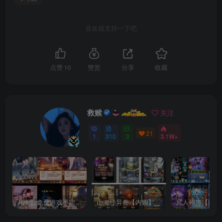
喜欢就支持一下吧
点赞
10
赞赏
分享
收藏
救赎
关注
21
1
310
3
3.1W+
几十款免费游戏不定时更新自行测试
山海经异兽【内购】
凡人神将【内购