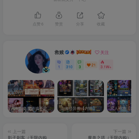
点赞
6
赞赏
分享
收藏
救赎
关注
21
1
310
3
3.1W+
几十款免费游戏不定时更新自行测试
山海经异兽【内购】
凡人神将【内购
上一篇
下一篇
影子刺客（无限内购
魔兽之塔（无限内购）