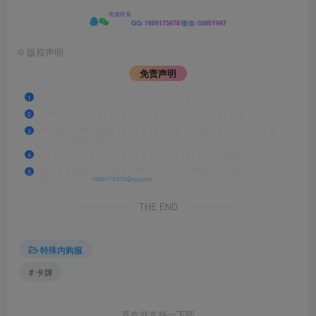
客服联系
|
QQ: 1989175978
微信: GMSY997
©
版权声明
免责声明
本站提供的一切软件、教程和内容信息仅限于学习和研究目的。
1
不得私自将上述内容用于商业或者非法用途，否则，一切后果请用户自负。
2
本站资源来自网络收集整理，版权争议与本站无关。您必须在下载后的24个小时之内，从
3
您的设备中彻底删除上述内容。
如果您喜欢该程序和内容，请支持正版，购买注册，得到更好的正版服务。
4
我们非常重视版权问题，如有侵权请邮件与我们联系处理删除。敬请谅解！
5
侵权请致信E-mail:
1989175978@qq.com
THE END
特殊内购服
# 卡牌
喜欢就支持一下吧