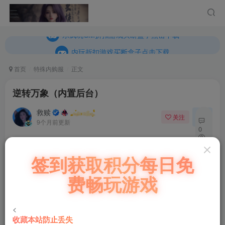
内玩折扣游戏买断盒子点击下载
乐疯玩GM折扣游戏买断盒子点击下载
内玩折扣游戏买断盒子点击下载
首页
特殊内购服
正文
逆转万象（内置后台）
救赎
关注
私信
9个月前更新
0
30
付费阅读
签到获取积分每日免
6
逆转万象（内置后台）
费畅玩游戏
此内容为付费阅读，请付费后查看
50
￥
<
收藏本站防止丢失
38
30