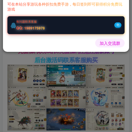
钻石会员
￥
至尊会员
￥
可在本站分享游玩各种折扣免费手游，每日签到即可获得积分免费玩
游戏
立即购买
有问题联系客服
您当前未登录！建议登陆后购买，可保存购买订单
QQ: 1989175978
微信客服GMSY997
加入交流群
充值福利联系站长.充值福利注意注册新账号
后台激活码联系客服购买