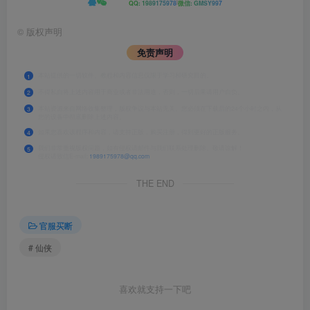
|
QQ: 1989175978
微信: GMSY997
©
版权声明
免责声明
本站提供的一切软件、教程和内容信息仅限于学习和研究目的。
1
不得私自将上述内容用于商业或者非法用途，否则，一切后果请用户自负。
2
本站资源来自网络收集整理，版权争议与本站无关。您必须在下载后的24个小时之内，从
3
您的设备中彻底删除上述内容。
如果您喜欢该程序和内容，请支持正版，购买注册，得到更好的正版服务。
4
我们非常重视版权问题，如有侵权请邮件与我们联系处理删除。敬请谅解！
5
侵权请致信E-mail:
1989175978@qq.com
THE END
官服买断
# 仙侠
喜欢就支持一下吧