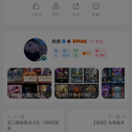
点赞
8
赞赏
分享
收藏
救赎
关注
21
1
310
3
3.1W+
几十款免费游戏不定时更新自行测试
山海经异兽【内购】
凡人神将【内购
上一篇
下一篇
石三国敲敲乐 6元：GM无限
【逆焰】全新版本
钻