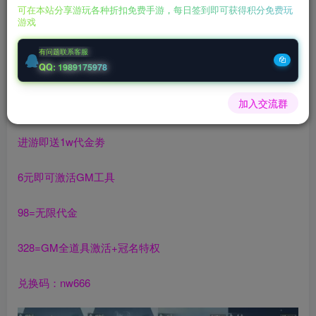
可在本站分享游玩各种折扣免费手游，每日签到即可获得积分免费玩
游戏
充值福利联系站长.充值福利注意注册新账号
后台激活码联系客服购买
有问题联系客服
QQ: 1989175978
《梦仙灵》6元GM定制版
加入交流群
是一款竖版文字修仙手游
进游即送1w代金劵
6元即可激活GM工具
98=无限代金
328=GM全道具激活+冠名特权
兑换码：nw666