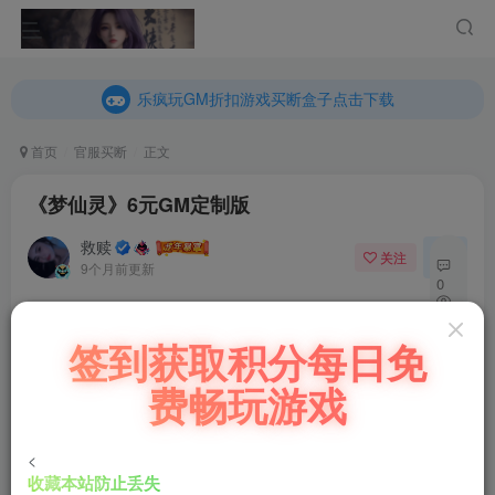
乐疯玩GM折扣游戏买断盒子点击下载
内玩折扣游戏买断盒子点击下载
乐疯玩GM折扣游戏买断盒子点击下载
内玩折扣游戏买断盒子点击下载
首页
官服买断
正文
《梦仙灵》6元GM定制版
救赎
关注
私信
9个月前更新
0
67
免费资源
签到获取积分每日免
8
《梦仙灵》6元GM定制版
费畅玩游戏
此内容为免费资源，请登录后查看
登录查看
<
收藏本站防止丢失
微信客服GMSY997