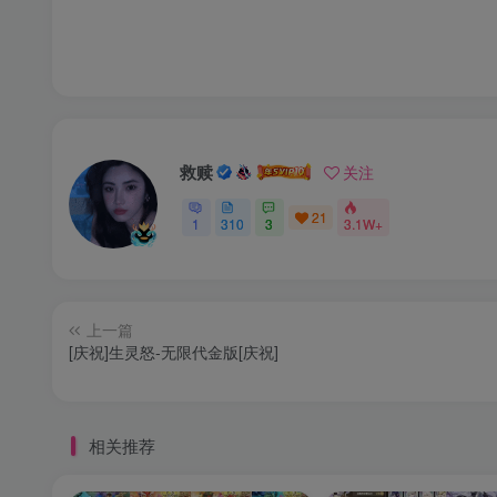
救赎
关注
21
1
310
3
3.1W+
上一篇
[庆祝]生灵怒-无限代金版[庆祝]
相关推荐