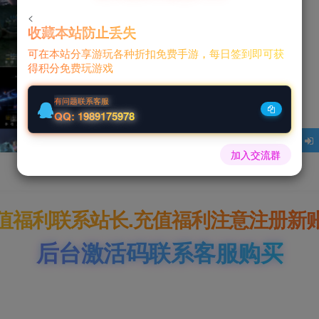
<
收藏本站防止丢失
0
可在本站分享游玩各种折扣免费手游，每日签到即可获
得积分免费玩游戏
￥
有问题联系客服
QQ: 1989175978
加入交流群
值福利联系站长.充值福利注意注册新
后台激活码联系客服购买