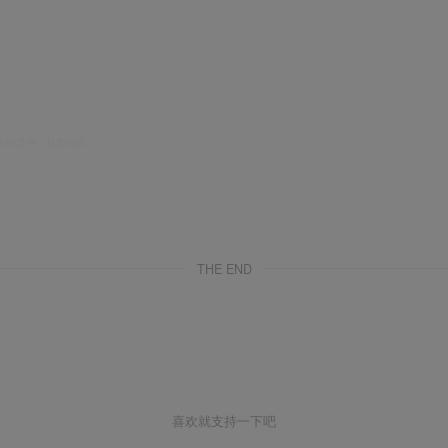
小时之内，从您的设
THE END
喜欢就支持一下吧