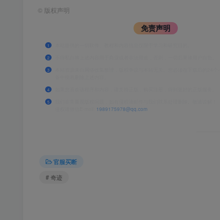
©
版权声明
免责声明
本站提供的一切软件、教程和内容信息仅限于学习和研究目的。
1
不得私自将上述内容用于商业或者非法用途，否则，一切后果请用户自负。
2
本站资源来自网络收集整理，版权争议与本站无关。您必须在下载后的24个
3
备中彻底删除上述内容。
如果您喜欢该程序和内容，请支持正版，购买注册，得到更好的正版服务。
4
我们非常重视版权问题，如有侵权请邮件与我们联系处理删除。敬请谅解！
5
侵权请致信E-mail:
1989175978@qq.com
官服买断
# 奇迹