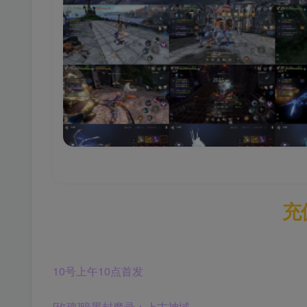
充
10号上午10点首发
[玫瑰]暗黑封魔录：上古神域