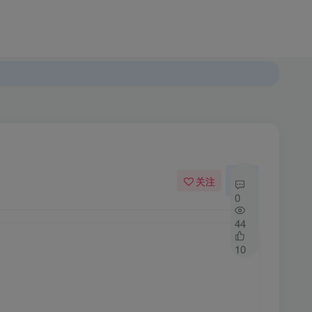
登录
注册
发布
开通会员
关注
私信
0
44
10