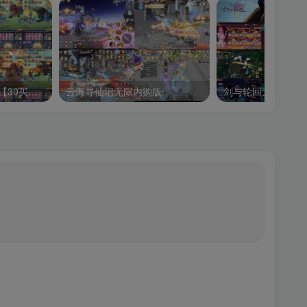
仙境苍穹-送无限代金【30买断】
云海寻仙记无限内购版
剑与轮回无限内购版