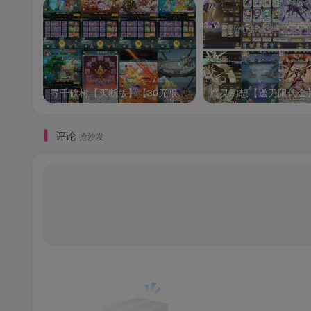
寻千砍树【买断版】【30无限代金】
魔灵幻想【送无限代金
评论
抢沙发