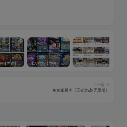
兽【内购】
凡人神将【内购】
包站激活码【百款后台游戏】
逍
下一篇
兔独家版本《王者之战-无限服》