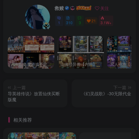
救赎
关注
21
1
310
3
3.1W+
几十款免费游戏不定时更新自行测试
山海经异兽【内购】
凡人神将【内购
上一篇
下一篇
导英雄传说》放置仙侠买断
《幻灵战歌》-30无限代金
版魔
相关推荐