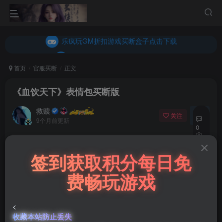
内玩折扣游戏买断盒子点击下载
乐疯玩GM折扣游戏买断盒子点击下载
内玩折扣游戏买断盒子点击下载
首页
官服买断
正文
《血饮天下》表情包买断版
救赎
关注
私信
9个月前更新
0
77
免费资源
签到获取积分每日免
12
《血饮天下》表情包买断版
费畅玩游戏
此内容为免费资源，请登录后查看
登录查看
<
收藏本站防止丢失
微信客服GMSY997