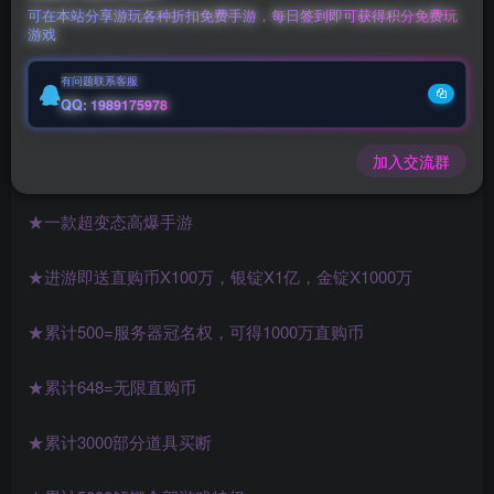
可在本站分享游玩各种折扣免费手游，每日签到即可获得积分免费玩
游戏
充值福利联系站长.充值福利注意注册新账号
后台激活码联系客服购买
有问题联系客服
QQ: 1989175978
《血饮天下》表情包买断版
加入交流群
★9.24日早上10:00首服
★一款超变态高爆手游
★进游即送直购币X100万，银锭X1亿，金锭X1000万
★累计500=服务器冠名权，可得1000万直购币
★累计648=无限直购币
★累计3000部分道具买断