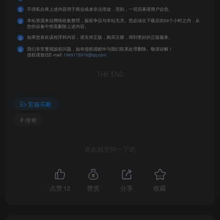
不得私自将上述内容用于商业或者非法用途，否则，一切后果请用户自负。
2
本站资源来自网络收集整理，版权争议与本站无关。您必须在下载后的24个小时之内，从
3
您的设备中彻底删除上述内容。
如果您喜欢该程序和内容，请支持正版，购买注册，得到更好的正版服务。
4
我们非常重视版权问题，如有侵权请邮件与我们联系处理删除。敬请谅解！
5
侵权请致信E-mail:
1989175978@qq.com
THE END
官服买断
# 传奇
喜欢就支持一下吧
点赞
12
赞赏
分享
收藏