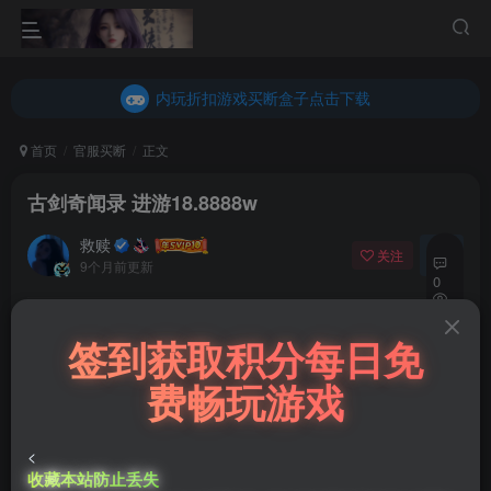
内玩折扣游戏买断盒子点击下载
乐疯玩GM折扣游戏买断盒子点击下载
内玩折扣游戏买断盒子点击下载
首页
官服买断
正文
古剑奇闻录 进游18.8888w
救赎
关注
私信
9个月前更新
0
42
免费资源
签到获取积分每日免
11
古剑奇闻录 进游18.8888w
费畅玩游戏
此内容为免费资源，请登录后查看
登录查看
<
收藏本站防止丢失
微信客服GMSY997