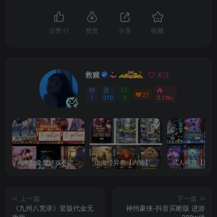
点赞
11
赞赏
分享
收藏
救赎
关注
21
1
310
3
3.1W+
几十款免费游戏不定时更新自行测试
山海经异兽【内购】
凡人神将【内购
上一篇
下一篇
《九州八荒录》竖版代金无
神州豪侠-抖音买断版 进游