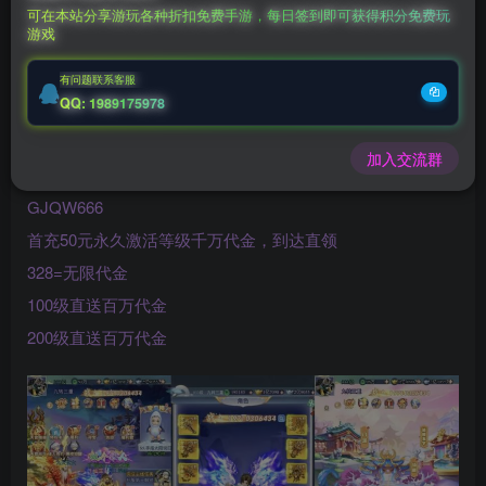
可在本站分享游玩各种折扣免费手游，每日签到即可获得积分免费玩
游戏
充值福利联系站长.充值福利注意注册新账号
后台激活码联系客服购买
有问题联系客服
QQ: 1989175978
古剑奇闻录
进游18.8888w代金+大量资源
加入交流群
GJQW888
GJQW666
首充50元永久激活等级千万代金，到达直领
328=无限代金
100级直送百万代金
200级直送百万代金