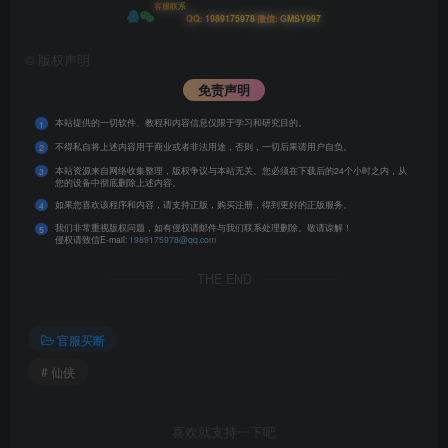
客服联系
|
QQ: 1989175978
微信: GMSY997
©
版权声明
免责声明
本站提供的一切软件、教程和内容信息仅限于学习和研究目的。
1
不得私自将上述内容用于商业或者非法用途，否则，一切后果请用户自负。
2
本站资源来自网络收集整理，版权争议与本站无关。您必须在下载后的24个小时之内，从
3
您的设备中彻底删除上述内容。
如果您喜欢该程序和内容，请支持正版，购买注册，得到更好的正版服务。
4
我们非常重视版权问题，如有侵权请邮件与我们联系处理删除。敬请谅解！
5
侵权请致信E-mail:
1989175978@qq.com
THE END
官服买断
# 仙侠
喜欢就支持一下吧