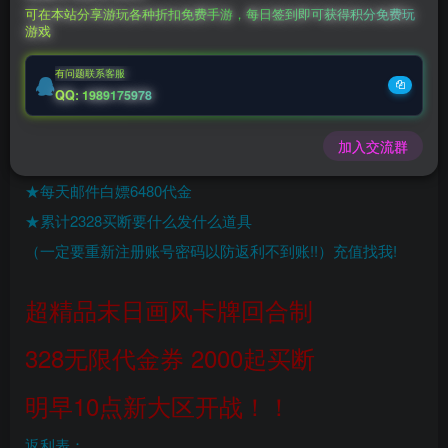
可在本站分享游玩各种折扣免费手游，每日签到即可获得积分免费玩
游戏
充值福利联系站长.充值福利注意注册新账号
后台激活码联系客服购买
有问题联系客服
QQ: 1989175978
［都市冒险高手］买断无限代金版本
★开局送20000代金券+超多道具材料
加入交流群
首充328=无限代金
★每天邮件白嫖6480代金
★累计2328买断要什么发什么道具
（一定要重新注册账号密码以防返利不到账!!）充值找我!
超精品末日画风卡牌回合制
328无限代金券 2000起买断
明早10点新大区开战！！
返利表：