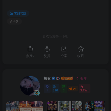
官服买断
# 卡牌
喜欢就支持一下吧
点赞
7
赞赏
分享
收藏
救赎
关注
21
1
310
3
3.1W+