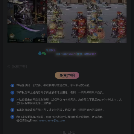
客服联系
|
QQ: 1989175978
微信: GMSY997
©
版权声明
免责声明
本站提供的一切软件、教程和内容信息仅限于学习和研究目的。
1
不得私自将上述内容用于商业或者非法用途，否则，一切后果请用户自负。
2
本站资源来自网络收集整理，版权争议与本站无关。您必须在下载后的24个小时之内，从
3
您的设备中彻底删除上述内容。
如果您喜欢该程序和内容，请支持正版，购买注册，得到更好的正版服务。
4
我们非常重视版权问题，如有侵权请邮件与我们联系处理删除。敬请谅解！
5
侵权请致信E-mail:
1989175978@qq.com
THE END