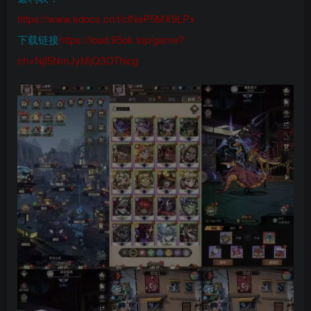
https://www.kdocs.cn/l/clNeP5MX9LPx
下载链接
https://load.95ok.top/game?
ch=NjI5NmJyMjQ3OThicg