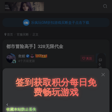
乐疯玩GM折扣游戏买断盒子点击下载
内玩折扣游戏买断盒子点击下载
乐疯玩GM折扣游戏买断盒子点击下载
内玩折扣游戏买断盒子点击下载
首页
官服买断
正文
都市冒险高手】328无限代金
救赎
关注
私信
4个月前更新
0
91
免费资源
签到获取积分每日免
7
都市冒险高手】328无限代金
费畅玩游戏
此内容为免费资源，请登录后查看
登录查看
<
收藏本站防止丢失
微信客服GMSY997