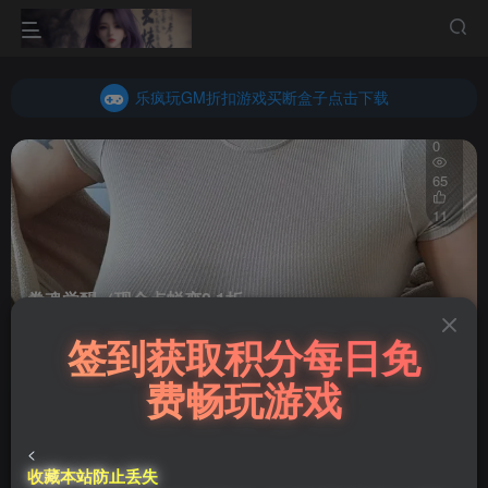
乐疯玩GM折扣游戏买断盒子点击下载
内玩折扣游戏买断盒子点击下载
乐疯玩GM折扣游戏买断盒子点击下载
内玩折扣游戏买断盒子点击下载
0
65
11
拳魂觉醒（现金点蜕变0.1折
首页
官服买断
正文
签到获取积分每日免
费畅玩游戏
救赎
关注
私信
9个月前更新
<
收藏本站防止丢失