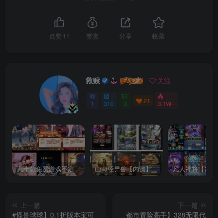
点赞
11
赞赏
分享
收藏
救赎
关注
21
1
310
3
3.1W+
几十款免费游戏不定时更新自行测试
山海经异兽【内购】
凡人神将【内购
上一篇
下一篇
#怪兽球球】0.1折版本宝可
都市冒险高手】328无限代