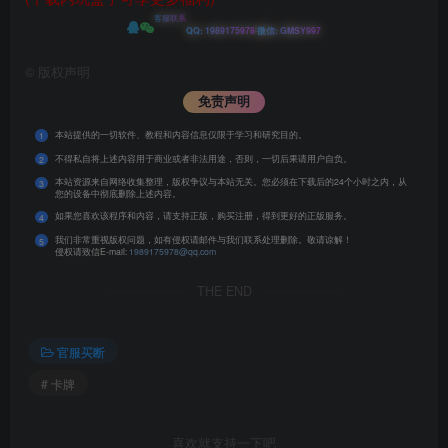
客服联系
|
QQ: 1989175978
微信: GMSY997
©
版权声明
免责声明
本站提供的一切软件、教程和内容信息仅限于学习和研究目的。
1
不得私自将上述内容用于商业或者非法用途，否则，一切后果请用户自负。
2
本站资源来自网络收集整理，版权争议与本站无关。您必须在下载后的24个小时之内，从
3
您的设备中彻底删除上述内容。
如果您喜欢该程序和内容，请支持正版，购买注册，得到更好的正版服务。
4
我们非常重视版权问题，如有侵权请邮件与我们联系处理删除。敬请谅解！
5
侵权请致信E-mail:
1989175978@qq.com
THE END
官服买断
# 卡牌
喜欢就支持一下吧