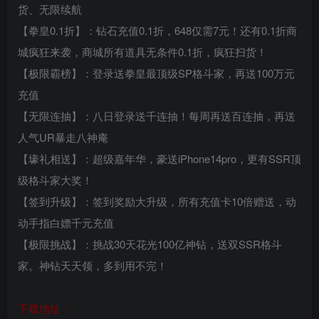
货、无限续航
【拳皇0.1折】：钻石充值0.1折，648仅需7元！还有0.1折商
城疯狂来袭，商城所有道具无条件0.1折，疯狂扫货！
【极限霸榜】：登录送拳皇最顶级SP格斗家，再送100万元
充值
【无限连抽】：八日登录送千连抽！每周再送百连抽，再送
人气UR暴走八神庵
【壕礼相送】：超级嘉年华，豪送iPhone14pro，更有SSR顶
级格斗家大奖！
【签到升级】：签到奖励大升级，所有充值卡10倍赠送，动
动手指白嫖千元充值
【极限挑战】：挑战30天花光100亿神钻，送双SSR格斗
家。神钻天天领，多到用不完！
下载地址：