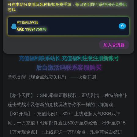
免费资源
可在本站分享游玩各种折扣免费手游，每日签到即可获得积分免费玩
游戏
拳魂觉醒（现金点蜕变0.1折
此内容为免费资源，请登录后查看
有问题联系客服
登录查看
QQ: 1989175978
微信客服GMSY997
加入交流群
充值福利联系站长.充值福利注意注册新账号
后台激活码联系客服购买
拳魂觉醒（现金点蜕变0.1折）——火爆开启
【格斗天团】：SNK拳皇正版授权，正统剧情，独特的格斗
连击式战斗及创新的竞技玩法给你不一样的卡牌游戏
【KO开局】：充值比例1：800！上线送超人气SSR八神
庵，十万充值！创角邮件直送500万至尊经验，秒升至尊15
【万元现金点】：上线再送一万现金点，现金商城白嫖进