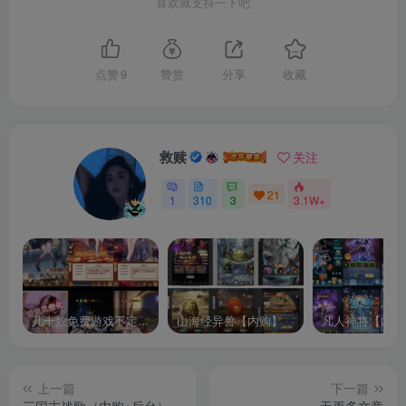
喜欢就支持一下吧
点赞
9
赞赏
分享
收藏
救赎
关注
21
1
310
3
3.1W+
几十款免费游戏不定时更新自行测试
山海经异兽【内购】
凡人神将【内购
上一篇
下一篇