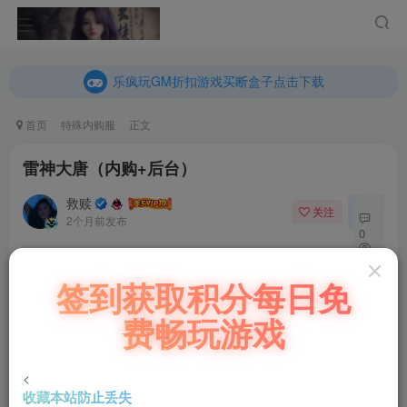
乐疯玩GM折扣游戏买断盒子点击下载
内玩折扣游戏买断盒子点击下载
乐疯玩GM折扣游戏买断盒子点击下载
内玩折扣游戏买断盒子点击下载
首页
特殊内购服
正文
雷神大唐（内购+后台）
救赎
关注
私信
2个月前发布
0
31
付费阅读
签到获取积分每日免
9
雷神大唐（内购+后台）
费畅玩游戏
此内容为付费阅读，请付费后查看
100
￥
<
收藏本站防止丢失
立即购买