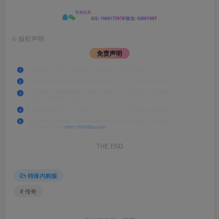
客服联系
|
QQ: 1989175978
微信: GMSY997
©
版权声明
免责声明
本站提供的一切软件、教程和内容信息仅限于学习和研究目的。
1
不得私自将上述内容用于商业或者非法用途，否则，一切后果请用户自负。
2
本站资源来自网络收集整理，版权争议与本站无关。您必须在下载后的24个小时之内，从
3
您的设备中彻底删除上述内容。
如果您喜欢该程序和内容，请支持正版，购买注册，得到更好的正版服务。
4
我们非常重视版权问题，如有侵权请邮件与我们联系处理删除。敬请谅解！
5
侵权请致信E-mail:
1989175978@qq.com
THE END
特殊内购服
# 传奇