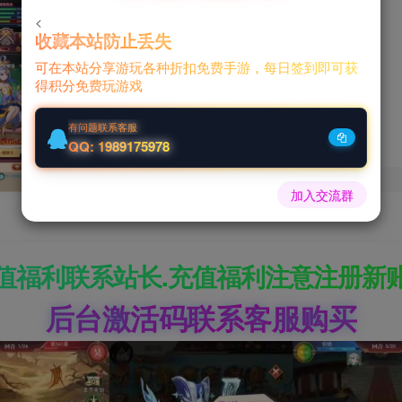
<
100
收藏本站防止丢失
可在本站分享游玩各种折扣免费手游，每日签到即可获
￥
得积分免费玩游戏
有问题联系客服
QQ: 1989175978
加入交流群
值福利联系站长.充值福利注意注册新
后台激活码联系客服购买