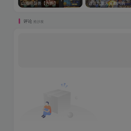
山海经异兽【内购】
逍遥九重天免费内购
评论
抢沙发