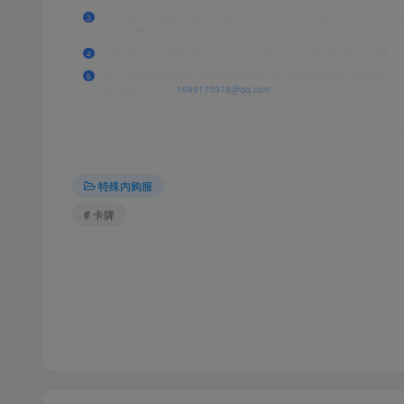
本站资源来自网络收集整理，版权争议与本站无关。您必须在下载后的24个
3
备中彻底删除上述内容。
如果您喜欢该程序和内容，请支持正版，购买注册，得到更好的正版服务。
4
我们非常重视版权问题，如有侵权请邮件与我们联系处理删除。敬请谅解！
5
侵权请致信E-mail:
1989175978@qq.com
特殊内购服
# 卡牌