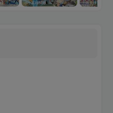
金】
小小英雄BT版
方阵英雄【内购】