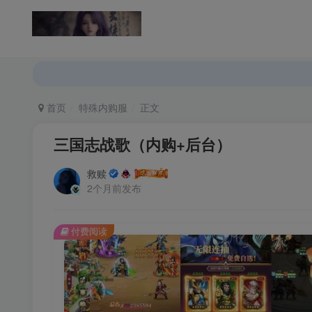
返回首页
论坛首页
首页
特殊内购服
正文
三国志战歌（内购+后台）
救赎
2个月前发布
付费阅读