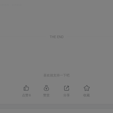
小时之内，从您的设
THE END
喜欢就支持一下吧
点赞
6
赞赏
分享
收藏