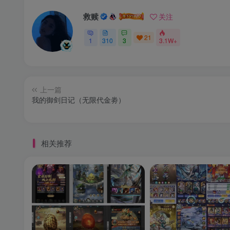
救赎
关注
21
1
310
3
3.1W+
上一篇
我的御剑日记（无限代金劵）
相关推荐