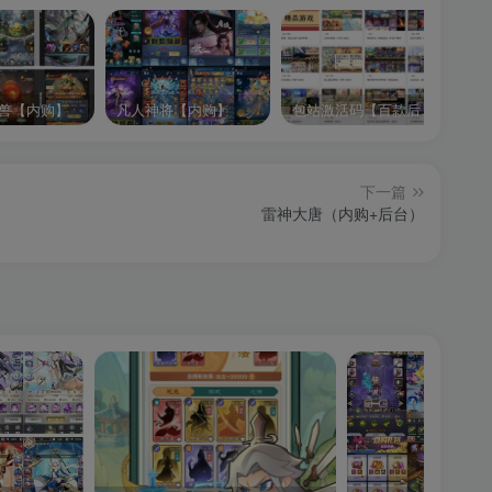
兽【内购】
凡人神将【内购】
包站激活码【百款后台游戏】
逍
下一篇
雷神大唐（内购+后台）