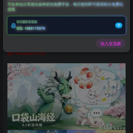
★一键跳过战斗、自动挑战等便捷功能，解放双手。 ★活跃
可在本站分享游玩各种折扣免费手游，每日签到即可获得积分免费玩
游戏
再送代金券
★上线免费千抽 ★首冲即送最强推图输出
有问题联系客服
QQ: 1989175978
返利活动：
https://www.kdocs.cn/l/crX18RDxmXlu
加入交流群
下载链接：
https://wap.nwsy8.com/game?
gid=9022&pid=2425