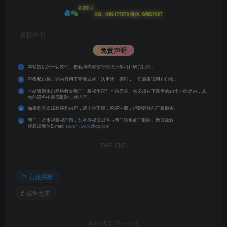
客服联系
|
QQ: 1989175978
微信: GMSY997
©
版权声明
免责声明
本站提供的一切软件、教程和内容信息仅限于学习和研究目的。
1
不得私自将上述内容用于商业或者非法用途，否则，一切后果请用户自负。
2
本站资源来自网络收集整理，版权争议与本站无关。您必须在下载后的24个小时之内，从
3
您的设备中彻底删除上述内容。
如果您喜欢该程序和内容，请支持正版，购买注册，得到更好的正版服务。
4
我们非常重视版权问题，如有侵权请邮件与我们联系处理删除。敬请谅解！
5
侵权请致信E-mail:
1989175978@qq.com
THE END
官服买断
# 咸鱼之王
喜欢就支持一下吧