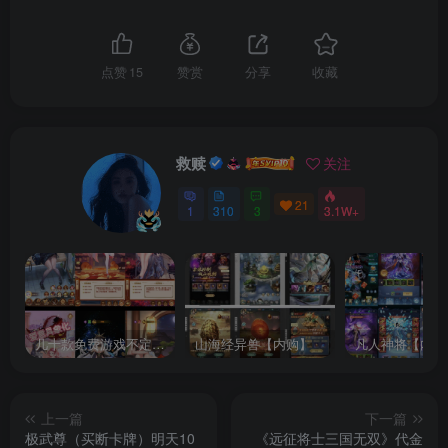
点赞
15
赞赏
分享
收藏
救赎
关注
21
1
310
3
3.1W+
几十款免费游戏不定时更新自行测试
山海经异兽【内购】
凡人神将【内购
上一篇
下一篇
极武尊（买断卡牌）明天10
《远征将士三国无双》代金