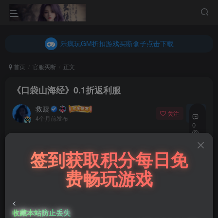
乐疯玩GM折扣游戏买断盒子点击下载
内玩折扣游戏买断盒子点击下载
乐疯玩GM折扣游戏买断盒子点击下载
内玩折扣游戏买断盒子点击下载
首页
官服买断
正文
《口袋山海经》0.1折返利服
救赎
关注
私信
4个月前发布
0
89
充值福利联系站长.充值福利注意注册新账号
签到获取积分每日免
15
后台激活码联系客服购买
费畅玩游戏
《口袋山海经》0.1折返利服
★3.5号下午14:00首服
<
★咸鱼之王玩法 ★进游即送送10万代金券
收藏本站防止丢失