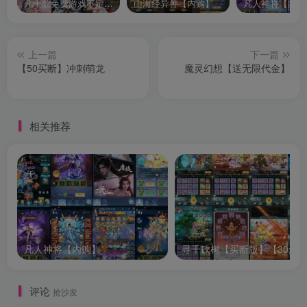
几十款免费游戏不定时更新自行测试
山海经异兽【内购】
凡人神将【内购
上一篇
下一篇
【50买断】冲刺萌龙
魔灵幻想【送无限代金】
相关推荐
凡人神将【内购】
评论
抢沙发