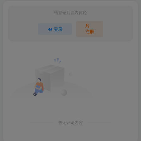
请登录后发表评论
登录
注册
暂无评论内容