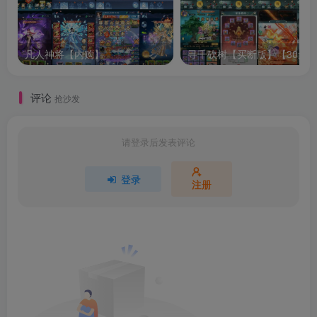
凡人神将【内购】
评论
抢沙发
请登录后发表评论
登录
注册