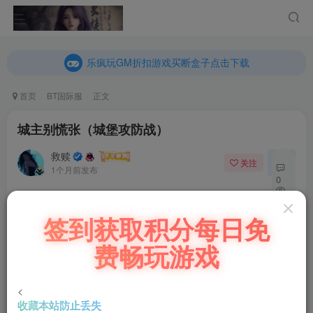
乐疯玩GM折扣游戏买断盒子点击下载
内玩折扣游戏买断盒子点击下载
乐疯玩GM折扣游戏买断盒子点击下载
内玩折扣游戏买断盒子点击下载
首页
BT国际服
正文
城主别慌张（城堡攻防战）
救赎
关注
私信
1个月前发布
0
55
充值福利联系站长.充值福利注意注册新账号
签到获取积分每日免
6
后台激活码联系客服购买
费畅玩游戏
城主别慌张（城堡攻防战）
明天下午2点 安卓端内测 内测福利：代金*1888、高级门客
<
帖*888
收藏本站防止丢失