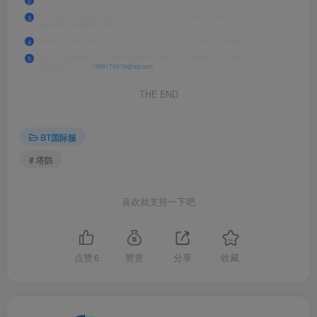
2
本站资源来自网络收集整理，版权争议与本站无关。您必须在下载后的24个小时之内，从
3
您的设备中彻底删除上述内容。
如果您喜欢该程序和内容，请支持正版，购买注册，得到更好的正版服务。
4
我们非常重视版权问题，如有侵权请邮件与我们联系处理删除。敬请谅解！
5
侵权请致信E-mail:
1989175978@qq.com
THE END
BT国际服
# 塔防
喜欢就支持一下吧
点赞
6
赞赏
分享
收藏