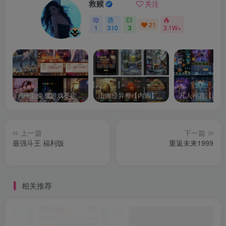
救赎
关注
21
1
310
3
3.1W+
几十款免费游戏不定时更新自行测试
山海经异兽【内购】
凡人神将【内购
上一篇
下一篇
最强斗王 福利版
重返未来1999
相关推荐