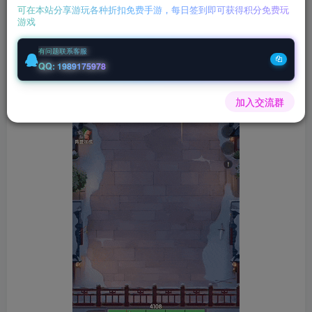
下载地址：
https://chengzhu.d2dx8.com/?p=10383
可在本站分享游玩各种折扣免费手游，每日签到即可获得积分免费玩
游戏
有问题联系客服
QQ: 1989175978
加入交流群