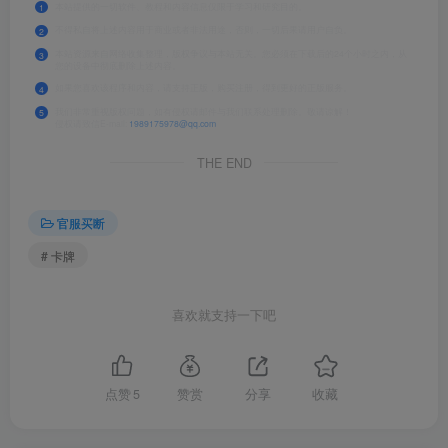
本站提供的一切软件、教程和内容信息仅限于学习和研究目的。
1
不得私自将上述内容用于商业或者非法用途，否则，一切后果请用户自负。
2
本站资源来自网络收集整理，版权争议与本站无关。您必须在下载后的24个小时之内，从
3
您的设备中彻底删除上述内容。
如果您喜欢该程序和内容，请支持正版，购买注册，得到更好的正版服务。
4
我们非常重视版权问题，如有侵权请邮件与我们联系处理删除。敬请谅解！
5
侵权请致信E-mail:
1989175978@qq.com
THE END
官服买断
# 卡牌
喜欢就支持一下吧
点赞
5
赞赏
分享
收藏