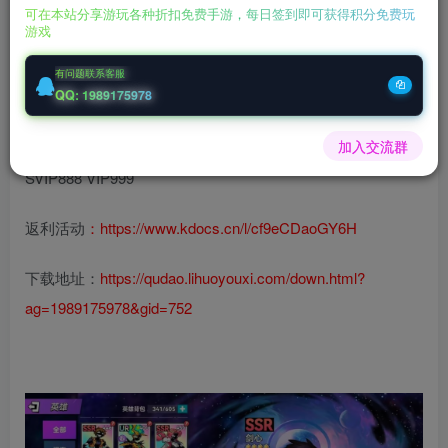
可在本站分享游玩各种折扣免费手游，每日签到即可获得积分免费玩
★每天免费领取2000代金
游戏
★新服签到第2天第6天共领1296代金 ★赞助送月卡代金畅玩
有问题联系客服
QQ: 1989175978
游戏
加入交流群
★礼包码：VIP111 VIP222 VIP333 SVIP555 SVIP666
SVIP888 VIP999
返利活动
：
https://www.kdocs.cn/l/cf9eCDaoGY6H
下载地址：
https://qudao.lihuoyouxi.com/down.html?
ag=1989175978&gid=752