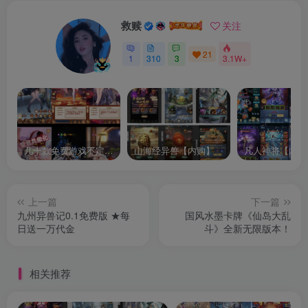
救赎
关注
21
1
310
3
3.1W+
几十款免费游戏不定时更新自行测试
山海经异兽【内购】
凡人神将【内购
上一篇
下一篇
九州异兽记0.1免费版 ★每
国风水墨卡牌《仙岛大乱
日送一万代金
斗》全新无限版本！
相关推荐