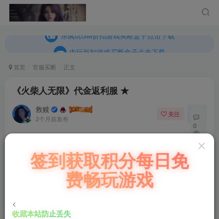
内玩折扣游戏买断盒子点击下载
乐疯玩GM折扣游戏买断盒子点击下载
内玩折扣游戏买断盒子点击下载
首页
官服买断
正文
《火柴人无限》代金返利服 ★
救赎
关注
私信
2个月前发布
0
72
充值福利联系站长.充值福利注意注册新账号
签到获取积分每日免
5
后台激活码联系客服购买
费畅玩游戏
《火柴人无限》代金返利服 ★
一款横版火柴人塔防手游 ★上线即领取4000代金
<
收藏本站防止丢失