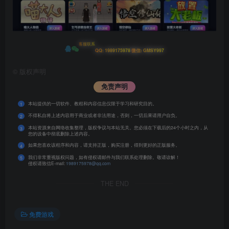
客服联系
|
QQ: 1989175978
微信: GMSY997
©
版权声明
免责声明
本站提供的一切软件、教程和内容信息仅限于学习和研究目的。
1
不得私自将上述内容用于商业或者非法用途，否则，一切后果请用户自负。
2
本站资源来自网络收集整理，版权争议与本站无关。您必须在下载后的24个小时之内，从
3
您的设备中彻底删除上述内容。
如果您喜欢该程序和内容，请支持正版，购买注册，得到更好的正版服务。
4
我们非常重视版权问题，如有侵权请邮件与我们联系处理删除。敬请谅解！
5
侵权请致信E-mail:
1989175978@qq.com
THE END
免费游戏