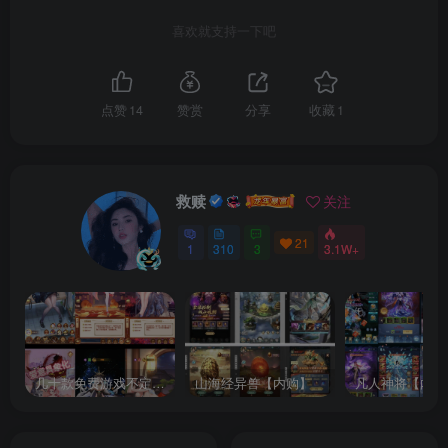
喜欢就支持一下吧
点赞
14
赞赏
分享
收藏
1
救赎
关注
21
1
310
3
3.1W+
几十款免费游戏不定时更新自行测试
山海经异兽【内购】
凡人神将【内购