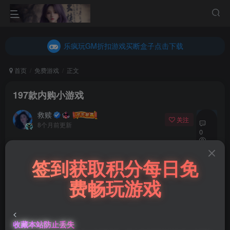
乐疯玩GM折扣游戏买断盒子点击下载
内玩折扣游戏买断盒子点击下载
乐疯玩GM折扣游戏买断盒子点击下载
内玩折扣游戏买断盒子点击下载
首页
免费游戏
正文
197款内购小游戏
救赎
关注
私信
8个月前更新
0
460
付费资源
签到获取积分每日免
已售 53
14
197款内购小游戏
费畅玩游戏
此内容为付费资源，请付费后查看
10
<
积分
收藏本站防止丢失