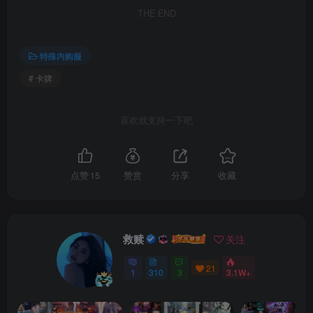
THE END
特殊内购服
# 卡牌
喜欢就支持一下吧
点赞
15
赞赏
分享
收藏
救赎
关注
21
1
310
3
3.1W+