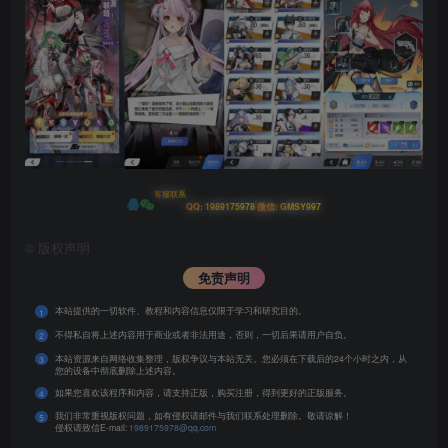
客服联系
|
QQ: 1989175978
微信: GMSY997
©
版权声明
免责声明
本站提供的一切软件、教程和内容信息仅限于学习和研究目的。
1
不得私自将上述内容用于商业或者非法用途，否则，一切后果请用户自负。
2
本站资源来自网络收集整理，版权争议与本站无关。您必须在下载后的24个小时之内，从
3
您的设备中彻底删除上述内容。
如果您喜欢该程序和内容，请支持正版，购买注册，得到更好的正版服务。
4
我们非常重视版权问题，如有侵权请邮件与我们联系处理删除。敬请谅解！
5
侵权请致信E-mail:
1989175978@qq.com