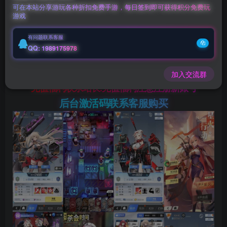
钻石会员
￥
至尊会员
￥
可在本站分享游玩各种折扣免费手游，每日签到即可获得积分免费玩
游戏
立即购买
有问题联系客服
您当前未登录！建议登陆后购买，可保存购买订单
QQ: 1989175978
微信客服GMSY997
加入交流群
充值福利联系站长.充值福利注意注册新账号
后台激活码联系客服购买