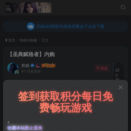
乐疯玩GM折扣游戏买断盒子点击下载
内玩折扣游戏买断盒子点击下载
乐疯玩GM折扣游戏买断盒子点击下载
内玩折扣游戏买断盒子点击下载
首页
特殊内购服
正文
【圣典赋格者】内购
救赎
关注
私信
9个月前更新
0
46
付费阅读
签到获取积分每日免
15
【圣典赋格者】内购
费畅玩游戏
此内容为付费阅读，请付费后查看
100
￥
<
收藏本站防止丢失
90
80