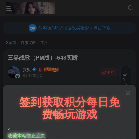
乐疯玩GM折扣游戏买断盒子点击下载
内玩折扣游戏买断盒子点击下载
乐疯玩GM折扣游戏买断盒子点击下载
内玩折扣游戏买断盒子点击下载
首页
官服买断
正文
三界战歌（PM版）-648买断
救赎
关注
私信
8个月前更新
0
30
免费资源
签到获取积分每日免
5
三界战歌（PM版）-648买断
费畅玩游戏
此内容为免费资源，请登录后查看
登录查看
<
收藏本站防止丢失
微信客服GMSY997