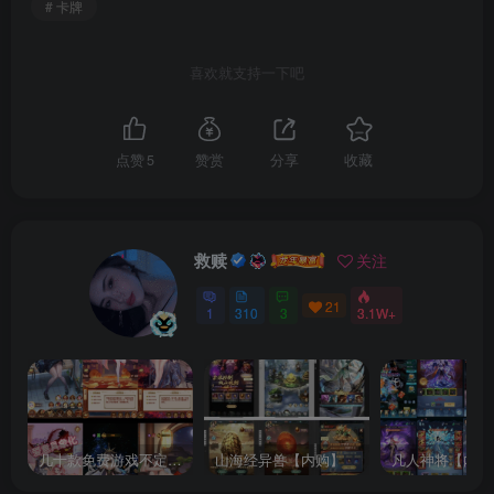
# 卡牌
喜欢就支持一下吧
点赞
5
赞赏
分享
收藏
救赎
关注
21
1
310
3
3.1W+
几十款免费游戏不定时更新自行测试
山海经异兽【内购】
凡人神将【内购