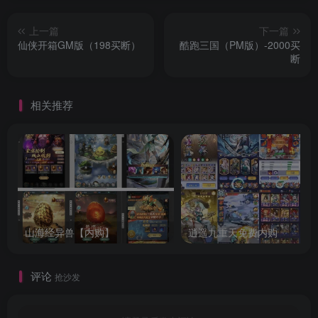
上一篇
下一篇
仙侠开箱GM版（198买断）
酷跑三国（PM版）-2000买
断
相关推荐
山海经异兽【内购】
逍遥九重天免费内购
评论
抢沙发