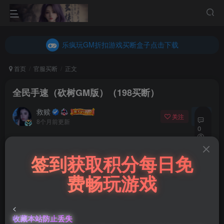
内玩折扣游戏买断盒子点击下载
乐疯玩GM折扣游戏买断盒子点击下载
内玩折扣游戏买断盒子点击下载
首页
官服买断
正文
全民手速（砍树GM版）（198买断）
救赎
关注
私信
8个月前更新
0
23
免费资源
签到获取积分每日免
15
全民手速（砍树GM版）（198买断）
费畅玩游戏
此内容为免费资源，请登录后查看
登录查看
<
收藏本站防止丢失
微信客服GMSY997