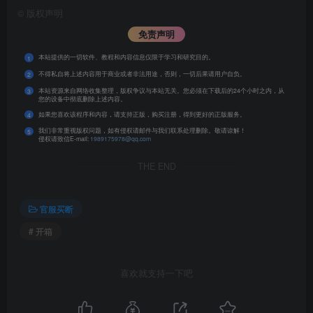
©
版权声明
免责声明
本站提供的一切软件、教程和内容信息仅限于学习和研究目的。
1
不得私自将上述内容用于商业或者非法用途，否则，一切后果请用户自负。
2
本站资源来自网络收集整理，版权争议与本站无关。您必须在下载后的24个小时之内，从
3
您的设备中彻底删除上述内容。
如果您喜欢该程序和内容，请支持正版，购买注册，得到更好的正版服务。
4
我们非常重视版权问题，如有侵权请邮件与我们联系处理删除。敬请谅解！
5
侵权请致信E-mail:
1989175978@qq.com
THE END
官服买断
# 开箱
喜欢就支持一下吧