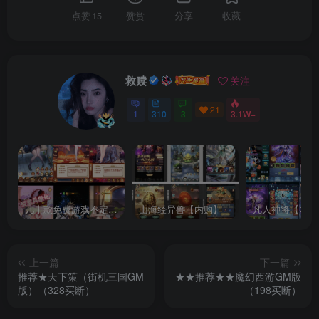
点赞
15
赞赏
分享
收藏
救赎
关注
21
1
310
3
3.1W+
几十款免费游戏不定时更新自行测试
山海经异兽【内购】
凡人神将【内购
上一篇
下一篇
推荐★天下策（街机三国GM
★★推荐★★魔幻西游GM版
版）（328买断）
（198买断）