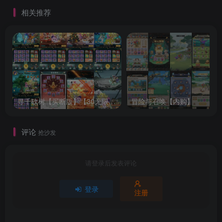
相关推荐
寻千砍树【买断版】【30无限代金】
冒险与召唤【内购】
评论
抢沙发
请登录后发表评论
登录
注册