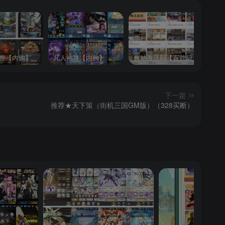
兽【内购】
凡人神将【内购】
包站激活码【百款后台游戏】
逍
下一篇
推荐★天下策（街机三国GM版）（328买断）