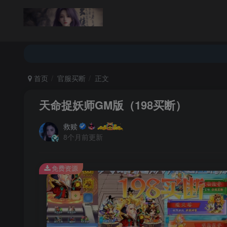
返回首页
论坛首页
首页
官服买断
正文
天命捉妖师GM版（198买断）
救赎
8个月前更新
免费资源