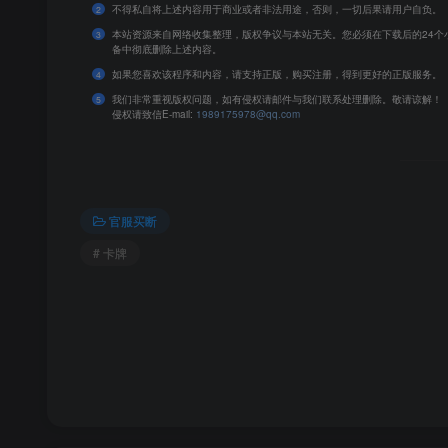
不得私自将上述内容用于商业或者非法用途，否则，一切后果请用户自负。
2
本站资源来自网络收集整理，版权争议与本站无关。您必须在下载后的24个
3
备中彻底删除上述内容。
如果您喜欢该程序和内容，请支持正版，购买注册，得到更好的正版服务。
4
我们非常重视版权问题，如有侵权请邮件与我们联系处理删除。敬请谅解！
5
侵权请致信E-mail:
1989175978@qq.com
官服买断
# 卡牌