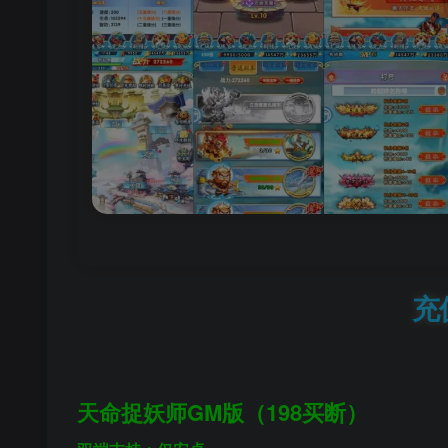
充
天命捉妖师GM版（198买断）