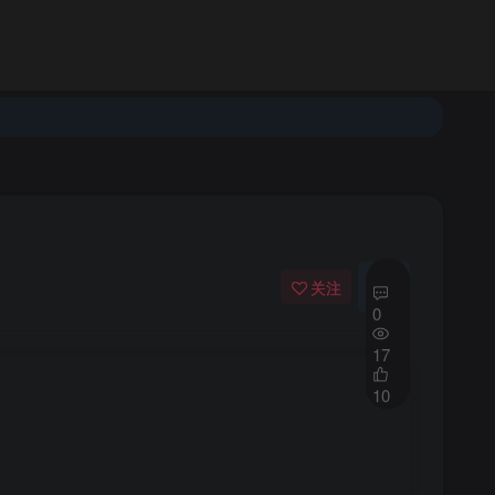
登录
注册
发布
开通会员
关注
私信
0
17
10