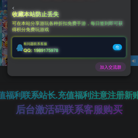
<
收藏本站防止丢失
0
可在本站分享游玩各种折扣免费手游，每日签到即可获
得积分免费玩游戏
￥
有问题联系客服
QQ: 1989175978
加入交流群
值福利联系站长.充值福利注意注册新
后台激活码联系客服购买