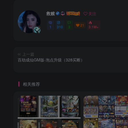
救赎
关注
21
1
310
3
3.1W+
上一篇
百劫成仙GM版-泡点升级（328买断）
相关推荐