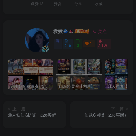
点赞
13
赞赏
分享
收藏
救赎
关注
21
1
310
3
3.1W+
几十款免费游戏不定时更新自行测试
山海经异兽【内购】
凡人神将【内购
上一篇
下一篇
懒人修仙GM版（328买断）
仙武GM版（298买断）