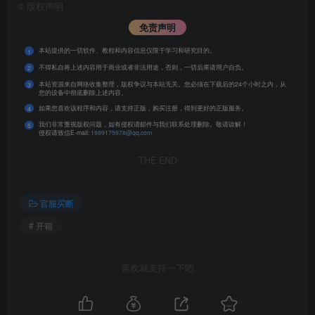
©
版权声明
免责声明
本站提供的一切软件、教程和内容信息仅限于学习和研究目的。
1
不得私自将上述内容用于商业或者非法用途，否则，一切后果请用户自负。
2
本站资源来自网络收集整理，版权争议与本站无关。您必须在下载后的24个小时之内，从
3
您的设备中彻底删除上述内容。
如果您喜欢该程序和内容，请支持正版，购买注册，得到更好的正版服务。
4
我们非常重视版权问题，如有侵权请邮件与我们联系处理删除。敬请谅解！
5
侵权请致信E-mail:
1989175978@qq.com
THE END
官服买断
# 开箱
喜欢就支持一下吧