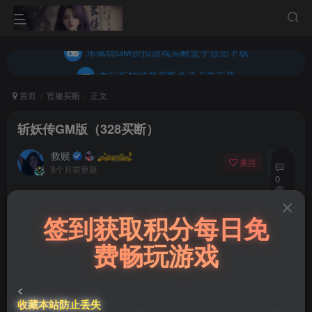
内玩折扣游戏买断盒子点击下载
乐疯玩GM折扣游戏买断盒子点击下载
内玩折扣游戏买断盒子点击下载
首页
官服买断
正文
斩妖传GM版（328买断）
救赎
关注
私信
8个月前更新
0
18
免费资源
签到获取积分每日免
13
斩妖传GM版（328买断）
费畅玩游戏
此内容为免费资源，请登录后查看
登录查看
<
收藏本站防止丢失
微信客服GMSY997