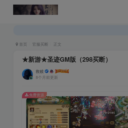
返回首页
论坛首页
首页
官服买断
正文
★新游★圣迹GM版（298买断）
救赎
8个月前更新
免费资源