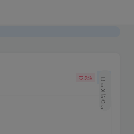
登录
注册
发布
开通会员
关注
私信
0
27
5