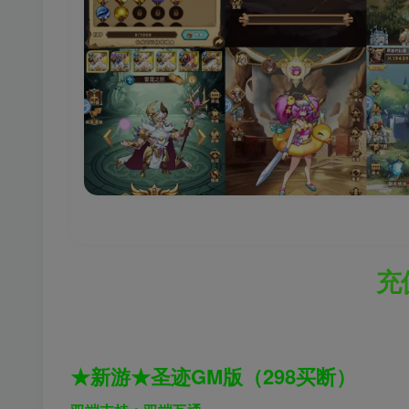
充
★新游★圣迹GM版（298买断）