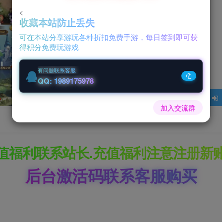
<
收藏本站防止丢失
0
可在本站分享游玩各种折扣免费手游，每日签到即可获
得积分免费玩游戏
￥
有问题联系客服
QQ: 1989175978
加入交流群
值福利联系站长.充值福利注意注册新
后台激活码联系客服购买