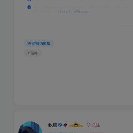
我们非常重视版权问题，如有侵权请邮件与我们联系处理删除。敬请谅解！
5
侵权请致信E-mail:
1989175978@qq.com
特殊内购服
# 策略
救赎
关注