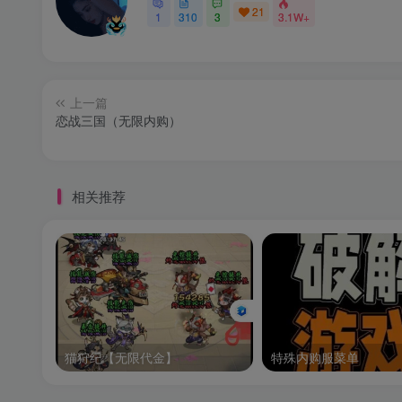
21
1
310
3
3.1W+
上一篇
恋战三国（无限内购）
相关推荐
猫狩纪【无限代金】
特殊内购服菜单