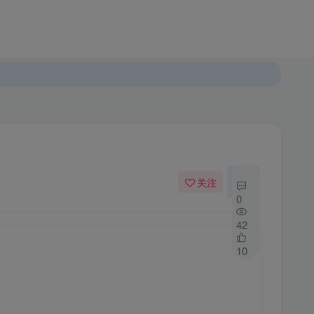
登录
注册
发布
开通会员
关注
私信
0
42
10