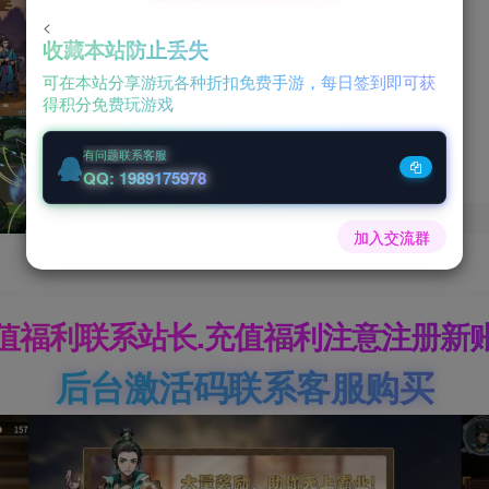
50
<
￥
收藏本站防止丢失
可在本站分享游玩各种折扣免费手游，每日签到即可获
38
30
得积分免费玩游戏
钻石会员
￥
至尊会员
￥
有问题联系客服
QQ: 1989175978
加入交流群
值福利联系站长.充值福利注意注册新
后台激活码联系客服购买