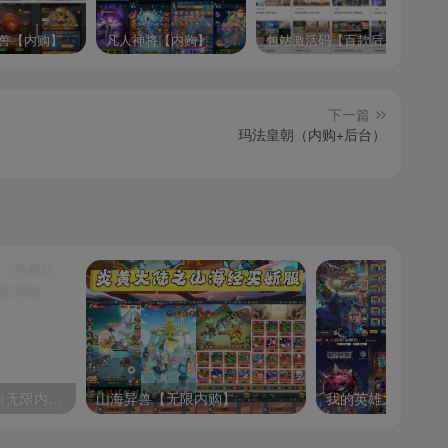
兽【内购】
凡人神将【内购】
包站激活码【百款后台游戏】
逍
下一篇
玛法皇朝（内购+后台）
刀剑撩乱修仙多玩法（无限内购）bug多不建议玩
山海异兽【无限内购】