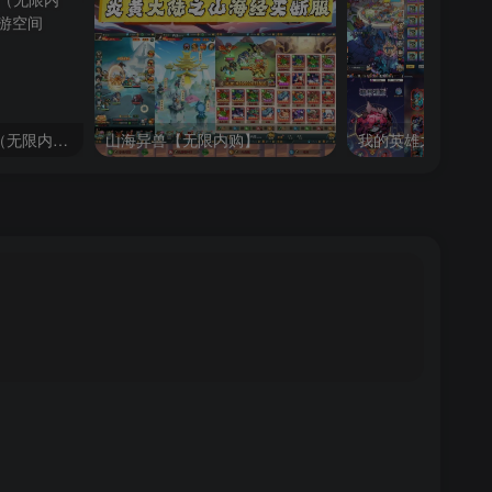
刀剑撩乱修仙多玩法（无限内购）bug多不建议玩
山海异兽【无限内购】