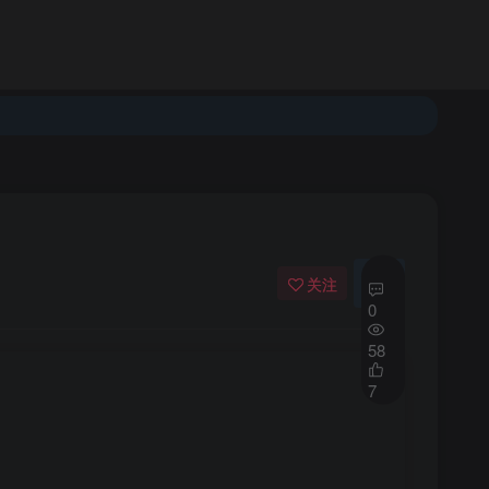
登录
注册
发布
开通会员
关注
私信
0
58
7