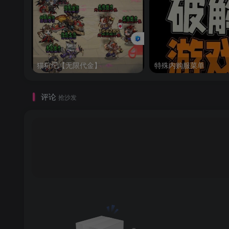
猫狩纪【无限代金】
特殊内购服菜单
评论
抢沙发