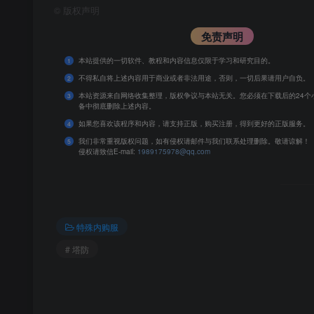
©
版权声明
免责声明
本站提供的一切软件、教程和内容信息仅限于学习和研究目的。
1
不得私自将上述内容用于商业或者非法用途，否则，一切后果请用户自负。
2
本站资源来自网络收集整理，版权争议与本站无关。您必须在下载后的24个
3
备中彻底删除上述内容。
如果您喜欢该程序和内容，请支持正版，购买注册，得到更好的正版服务。
4
我们非常重视版权问题，如有侵权请邮件与我们联系处理删除。敬请谅解！
5
侵权请致信E-mail:
1989175978@qq.com
特殊内购服
# 塔防