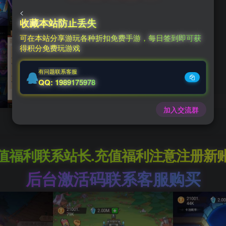
50
<
￥
收藏本站防止丢失
可在本站分享游玩各种折扣免费手游，每日签到即可获
38
30
得积分免费玩游戏
钻石会员
￥
至尊会员
￥
有问题联系客服
QQ: 1989175978
加入交流群
值福利联系站长.充值福利注意注册新
后台激活码联系客服购买