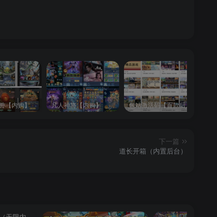
兽【内购】
凡人神将【内购】
包站激活码【百款后台游戏】
逍
下一篇
道长开箱（内置后台）