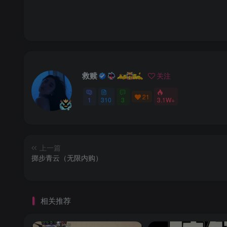
救赎
关注
21
1
310
3
3.1W+
上一篇
掷步青云（无限内购）
相关推荐