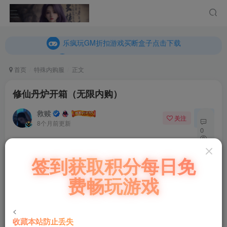
内玩折扣游戏买断盒子点击下载
乐疯玩GM折扣游戏买断盒子点击下载
内玩折扣游戏买断盒子点击下载
首页
特殊内购服
正文
修仙丹炉开箱（无限内购）
救赎
关注
私信
8个月前更新
0
89
付费阅读
签到获取积分每日免
5
修仙丹炉开箱（无限内购）
费畅玩游戏
此内容为付费阅读，请付费后查看
100
￥
<
收藏本站防止丢失
90
80