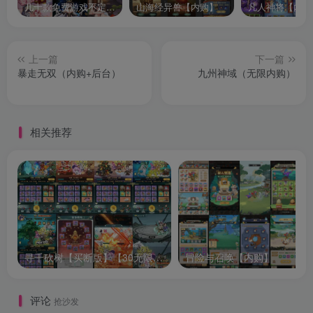
几十款免费游戏不定时更新自行测试
山海经异兽【内购】
凡人神将【内购
上一篇
下一篇
暴走无双（内购+后台）
九州神域（无限内购）
相关推荐
寻千砍树【买断版】【30无限代金】
冒险与召唤【内购】
评论
抢沙发