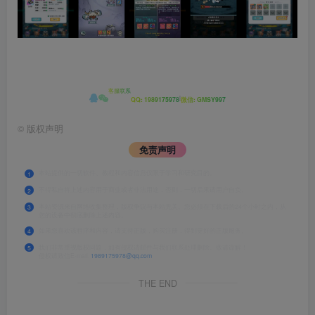
客服联系
|
QQ: 1989175978
微信: GMSY997
©
版权声明
免责声明
本站提供的一切软件、教程和内容信息仅限于学习和研究目的。
1
不得私自将上述内容用于商业或者非法用途，否则，一切后果请用户自负。
2
本站资源来自网络收集整理，版权争议与本站无关。您必须在下载后的24个小时之内，从
3
您的设备中彻底删除上述内容。
如果您喜欢该程序和内容，请支持正版，购买注册，得到更好的正版服务。
4
我们非常重视版权问题，如有侵权请邮件与我们联系处理删除。敬请谅解！
5
侵权请致信E-mail:
1989175978@qq.com
THE END