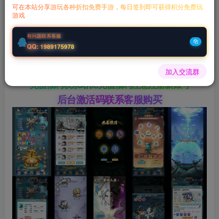
钻石会员
￥
至尊会员
￥
可在本站分享游玩各种折扣免费手游，每日签到即可获得积分免费玩
游戏
立即购买
有问题联系客服
您当前未登录！建议登陆后购买，可保存购买订单
QQ: 1989175978
微信客服GMSY997
加入交流群
充值福利联系站长.充值福利注意注册新账号
后台激活码联系客服购买