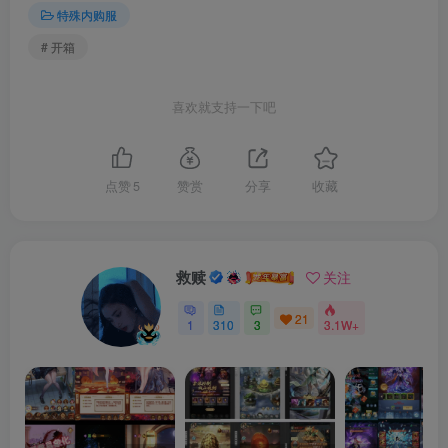
特殊内购服
# 开箱
喜欢就支持一下吧
点赞
5
赞赏
分享
收藏
救赎
关注
21
1
310
3
3.1W+