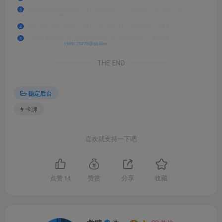
本站资源来自网络收集整理，版权争议与本站无关。您必须在下载后的24个小时之内，从
3
您的设备中彻底删除上述内容。
如果您喜欢该程序和内容，请支持正版，购买注册，得到更好的正版服务。
4
我们非常重视版权问题，如有侵权请邮件与我们联系处理删除。敬请谅解！
5
侵权请致信E-mail:
1989175978@qq.com
THE END
稳定后台
# 卡牌
喜欢就支持一下吧
点赞
14
赞赏
分享
收藏