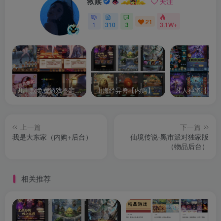
救赎
关注
21
1
310
3
3.1W+
几十款免费游戏不定时更新自行测试
山海经异兽【内购】
凡人神将【内购
上一篇
下一篇
我是大东家（内购+后台）
仙境传说-黑市派对独家版
（物品后台）
相关推荐