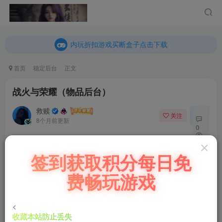
内玩折扣游戏买断盒子点击下载
乐疯玩GM折扣游戏买断盒子点击下载
内玩折扣游戏买断盒子点击下载
首页
稳定后台
正文
战火与荣耀（物品后台）
救赎
关注
私信
8个月前更新
0
47
充值福利联系站长.充值福利注意注册新账号
签到获取积分每日免
14
后台激活码联系客服购买
费畅玩游戏
游戏地址
：
https://kdocs.cn/l/cqOV3iiBPGOj
<
收藏本站防止丢失