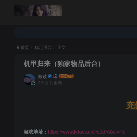
返回首页
论坛首页
首页
稳定后台
正文
机甲归来（独家物品后台）
救赎
9个月前更新
充
游戏地址
：
https://www.kdocs.cn/l/ctKFA0alvRcl