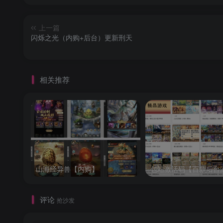
上一篇
闪烁之光（内购+后台）更新刑天
相关推荐
山海经异兽【内购】
包站激活码【百款后台
评论
抢沙发