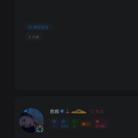
稳定后台
# 卡牌
救赎
关注
21
1
310
3
3.1W+