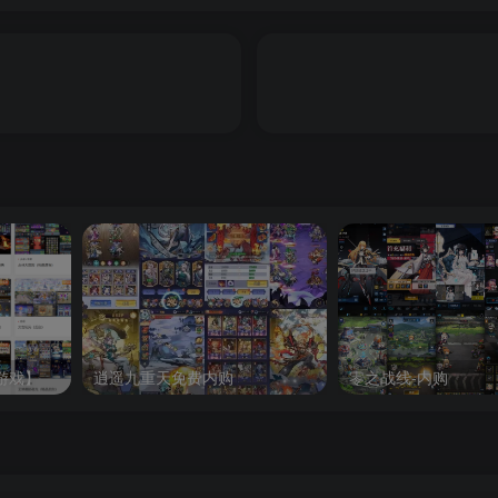
游戏】
逍遥九重天免费内购
零之战线-内购