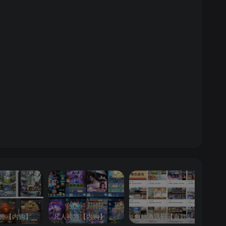
兽【内购】
凡人神将【内购】
包站激活码【百款后台游戏】
逍