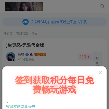
乐疯玩GM折扣游戏买断盒子点击下载
内玩折扣游戏买断盒子点击下载
乐疯玩GM折扣游戏买断盒子点击下载
内玩折扣游戏买断盒子点击下载
首页
官服买断
正文
]生灵怒-无限代金版
救赎
关注
私信
9个月前更新
0
89
免费资源
签到获取积分每日免
7
]生灵怒-无限代金版
费畅玩游戏
此内容为免费资源，请登录后查看
登录查看
<
收藏本站防止丢失
微信客服GMSY997