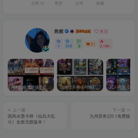
点赞
12
赞赏
分享
收藏
救赎
关注
21
1
310
3
3.1W+
几十款免费游戏不定时更新自行测试
山海经异兽【内购】
凡人神将【内购
上一篇
下一篇
国风水墨卡牌《仙岛大乱
九州异兽记0.1免费版
斗》全新无限版本！