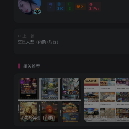
21
1
310
3
3.1W+
上一篇
空匣人型（内购+后台）
相关推荐
山海经异兽【内购】
包站激活码【百款后台