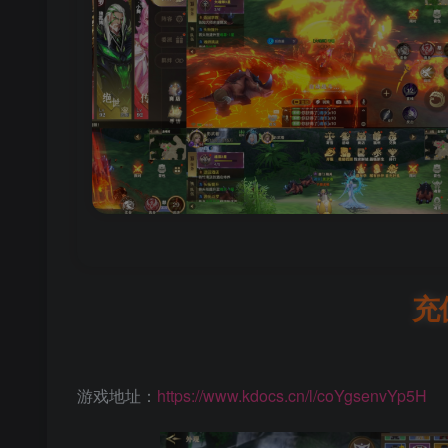
充
游戏地址：
https://www.kdocs.cn/l/coYgsenvYp5H