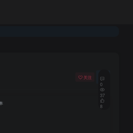
登录
注册
发布
开通会员
关注
私信
0
37
本
8