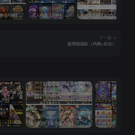
兽【内购】
凡人神将【内购】
包站激活码【百款后台游戏】
砰
下一篇
超萌陆战队（内购+后台）
魔灵幻想【送无限代金】
方阵英雄【内购】