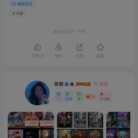
稳定后台
# 卡牌
喜欢就支持一下吧
点赞
15
赞赏
分享
收藏
救赎
关注
21
1
310
3
3.1W+