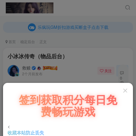
乐疯玩GM折扣游戏买断盒子点击下载
内玩折扣游戏买断盒子点击下载
乐疯玩GM折扣游戏买断盒子点击下载
内玩折扣游戏买断盒子点击下载
首页
稳定后台
正文
小冰冰传奇（物品后台）
救赎
关注
私信
2个月前发布
0
15
付费阅读
签到获取积分每日免
15
小冰冰传奇（物品后台）
费畅玩游戏
此内容为付费阅读，请付费后查看
400
￥
<
收藏本站防止丢失
立即购买