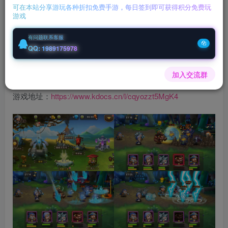
可在本站分享游玩各种折扣免费手游，每日签到即可获得积分免费玩
游戏
您当前未登录！建议登陆后购买，可保存购买订单
有问题联系客服
微信客服GMSY997
QQ: 1989175978
充值福利联系站长.充值福利注意注册新账号
加入交流群
后台激活码联系客服购买
游戏地址：
https://www.kdocs.cn/l/cqyozzt5MgK4