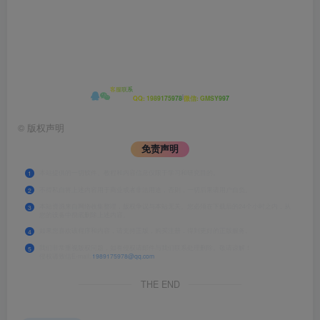
客服联系
|
QQ: 1989175978
微信: GMSY997
©
版权声明
免责声明
本站提供的一切软件、教程和内容信息仅限于学习和研究目的。
1
不得私自将上述内容用于商业或者非法用途，否则，一切后果请用户自负。
2
本站资源来自网络收集整理，版权争议与本站无关。您必须在下载后的24个小时之内，从
3
您的设备中彻底删除上述内容。
如果您喜欢该程序和内容，请支持正版，购买注册，得到更好的正版服务。
4
我们非常重视版权问题，如有侵权请邮件与我们联系处理删除。敬请谅解！
5
侵权请致信E-mail:
1989175978@qq.com
THE END