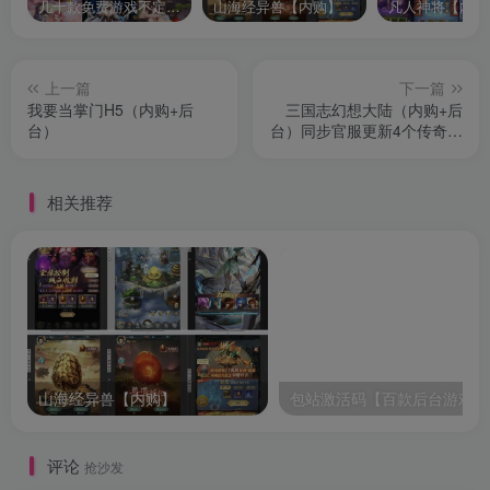
几十款免费游戏不定时更新自行测试
山海经异兽【内购】
凡人神将【内购
上一篇
下一篇
我要当掌门H5（内购+后
三国志幻想大陆（内购+后
台）
台）同步官服更新4个传奇级
新将
相关推荐
山海经异兽【内购】
包站激活码【百款后台游戏】
评论
抢沙发