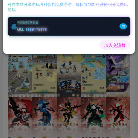
可在本站分享游玩各种折扣免费手游，每日签到即可获得积分免费玩
游戏
您当前未登录！建议登陆后购买，可保存购买订单
有问题联系客服
微信客服GMSY997
QQ: 1989175978
充值福利联系站长.充值福利注意注册新账号
加入交流群
后台激活码联系客服购买