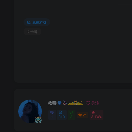
免费游戏
# 卡牌
救赎
关注
21
1
310
3
3.1W+