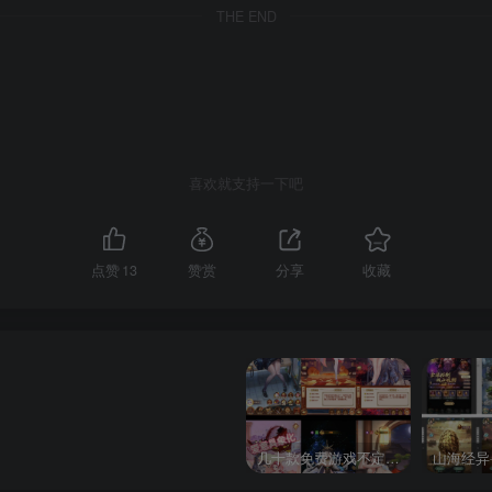
THE END
喜欢就支持一下吧
点赞
13
赞赏
分享
收藏
几十款免费游戏不定时更新自行测试
山海经异