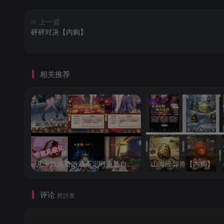
上一篇
砰砰对决【内购】
相关推荐
几十款免费游戏不定时更新自行测试
山海经异兽【内购】
评论
抢沙发