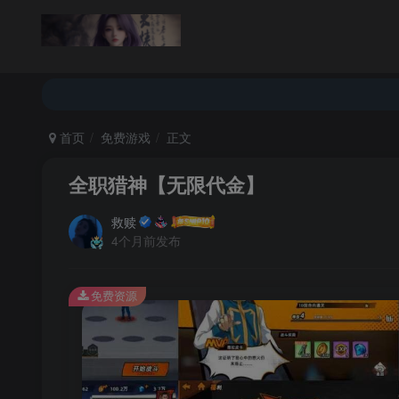
返回首页
论坛首页
首页
免费游戏
正文
全职猎神【无限代金】
救赎
4个月前发布
免费资源