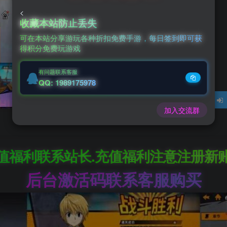
<
收藏本站防止丢失
0
可在本站分享游玩各种折扣免费手游，每日签到即可获
得积分免费玩游戏
￥
有问题联系客服
QQ: 1989175978
加入交流群
值福利联系站长.充值福利注意注册新
后台激活码联系客服购买