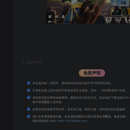
©
版权声明
免责声明
本站提供的一切软件、教程和内容信息仅限于学习和研究目的。
1
不得私自将上述内容用于商业或者非法用途，否则，一切后果请用户自负。
2
本站资源来自网络收集整理，版权争议与本站无关。您必须在下载后的24个
3
备中彻底删除上述内容。
如果您喜欢该程序和内容，请支持正版，购买注册，得到更好的正版服务。
4
我们非常重视版权问题，如有侵权请邮件与我们联系处理删除。敬请谅解！
5
侵权请致信E-mail:
1989175978@qq.com