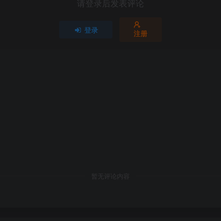
请登录后发表评论
登录
注册
暂无评论内容