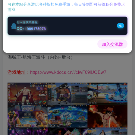
可在本站分享游玩各种折扣免费手游，每日签到即可获得积分免费玩
游戏
您当前未登录！建议登陆后购买，可保存购买订单
有问题联系客服
微信客服GMSY997
QQ: 1989175978
充值福利联系站长.充值福利注意注册新账号
加入交流群
后台激活码联系客服购买
海贼王-航海王激斗（内购+后台）
游戏地址：
https://www.kdocs.cn/l/clwF09lUOEw7