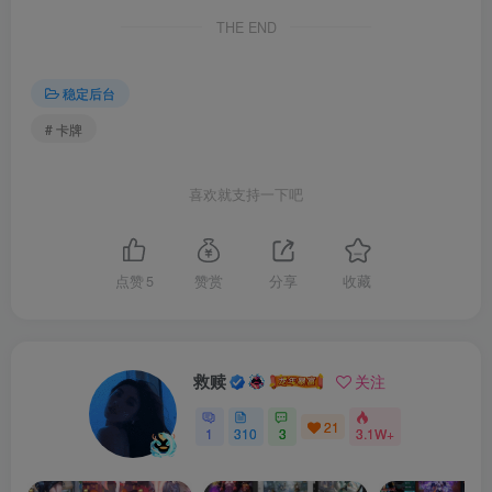
THE END
稳定后台
# 卡牌
喜欢就支持一下吧
点赞
5
赞赏
分享
收藏
救赎
关注
21
1
310
3
3.1W+