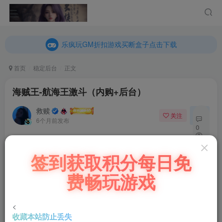
乐疯玩GM折扣游戏买断盒子点击下载
内玩折扣游戏买断盒子点击下载
乐疯玩GM折扣游戏买断盒子点击下载
内玩折扣游戏买断盒子点击下载
首页
稳定后台
正文
海贼王-航海王激斗（内购+后台）
救赎
关注
私信
6个月前发布
0
63
付费阅读
签到获取积分每日免
5
海贼王-航海王激斗（内购+后台）
费畅玩游戏
此内容为付费阅读，请付费后查看
200
￥
<
收藏本站防止丢失
立即购买