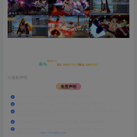
客服联系
|
QQ: 1989175978
微信: GMSY997
©
版权声明
免责声明
本站提供的一切软件、教程和内容信息仅限于学习和研究目的。
1
不得私自将上述内容用于商业或者非法用途，否则，一切后果请用户自负。
2
本站资源来自网络收集整理，版权争议与本站无关。您必须在下载后的24个小时之内，从
3
您的设备中彻底删除上述内容。
如果您喜欢该程序和内容，请支持正版，购买注册，得到更好的正版服务。
4
我们非常重视版权问题，如有侵权请邮件与我们联系处理删除。敬请谅解！
5
侵权请致信E-mail:
1989175978@qq.com