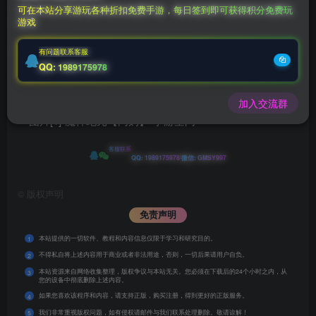
10
1
钻石会员
￥
至尊会员
￥
可在本站分享游玩各种折扣免费手游，每日签到即可获得积分免费玩
游戏
登录购买
有问题联系客服
QQ: 1989175978
充值福利联系站长.充值福利注意注册新账号
后台激活码联系客服购买
加入交流群
客服联系
|
QQ: 1989175978
微信: GMSY997
©
版权声明
免责声明
本站提供的一切软件、教程和内容信息仅限于学习和研究目的。
1
不得私自将上述内容用于商业或者非法用途，否则，一切后果请用户自负。
2
本站资源来自网络收集整理，版权争议与本站无关。您必须在下载后的24个小时之内，从
3
您的设备中彻底删除上述内容。
如果您喜欢该程序和内容，请支持正版，购买注册，得到更好的正版服务。
4
我们非常重视版权问题，如有侵权请邮件与我们联系处理删除。敬请谅解！
5