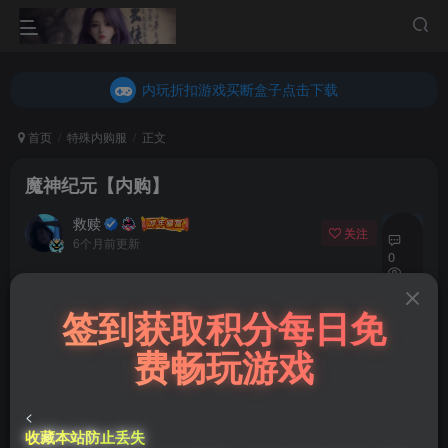
内玩折扣游戏买断盒子点击下载
乐疯玩GM折扣游戏买断盒子点击下载
内玩折扣游戏买断盒子点击下载
首页
特殊内购服
正文
魔神纪元【内购】
救赎
关注
私信
6个月前更新
0
122
自动售卡
签到获取积分每日免
7
魔神纪元【内购】
费畅玩游戏
此内容为自动售卡，请付费后获取卡密信息
15
已售 3
库存 97
999
￥
￥
<
收藏本站防止丢失