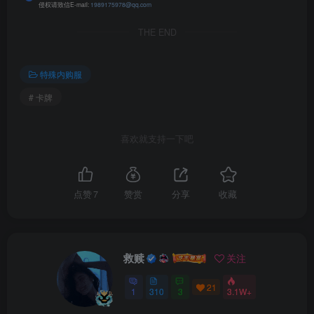
侵权请致信E-mail:
1989175978@qq.com
THE END
特殊内购服
# 卡牌
喜欢就支持一下吧
点赞
7
赞赏
分享
收藏
救赎
关注
21
1
310
3
3.1W+