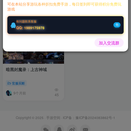
稳定后台
官服买断
可在本站分享游玩各种折扣免费手游，每日签到即可获得积分免费玩
游戏
8个月前
9个月前
51
61
有问题联系客服
QQ: 1989175978
加入交流群
暗黑封魔录：上古神域
官服买断
9个月前
45
Copyright © 2025 ·
手游空间
· ICP备：
豫ICP备2024083862号-1