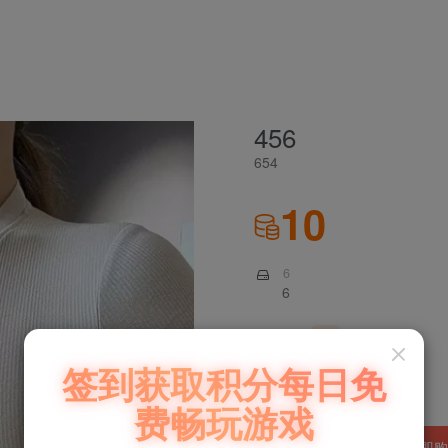
商城
主页
456
654
10
6
6
546
卡密
签到获取积分每日免
1
费畅玩游戏
加入购物车
立即购