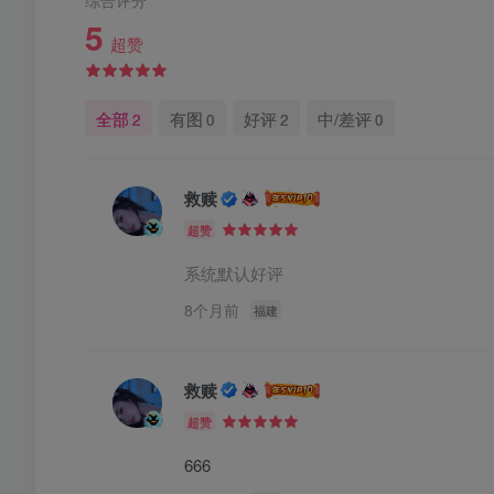
综合评分
5
超赞
全部
有图
好评
中/差评
2
0
2
0
救赎
超赞
系统默认好评
8个月前
福建
救赎
超赞
666