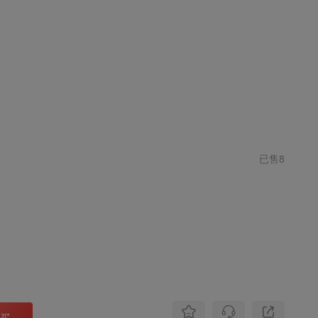
登录
注册
发布
开通会员
已售8
买