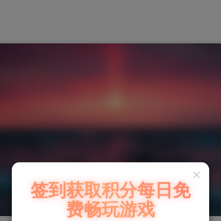
商城
主页
签到获取积分每日免
费畅玩游戏